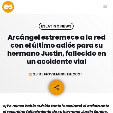
menu
close
ESLATINO NEWS
play_arrow
EMISIÓN LA PAZ
Arcángel estremece a la red
con el último adiós para su
play_arrow
EMISIÓN COCHABAMBA
hermano Justin, fallecido en
un accidente vial
23 DE NOVIEMBRE DE 2021
today
ESLATINO NEWS
keyboard_arrow_down
share
email
ESLATINO NEWS
LOS + TOP
ACTUALIDAD
PROGRAMACIÓN
ESPECTÁCULOS
«¡Yo nunca había sufrido tanto!» exclamó el artista ante
el repentino fallecimiento de su hermano Justin Santos,
INICIO