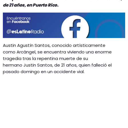
GEEKERS
de 21 años, en Puerto Rico.
MÚSICA
RADIO SPLENDID
ENTRETENIMIENTO
CONTACTO
Austin Agustín Santos, conocido artísticamente
como Arcángel, se encuentra viviendo una enorme
tragedia tras la repentina muerte de su
hermano Justin Santos, de 21 años, quien falleció el
pasado domingo en un accidente vial.