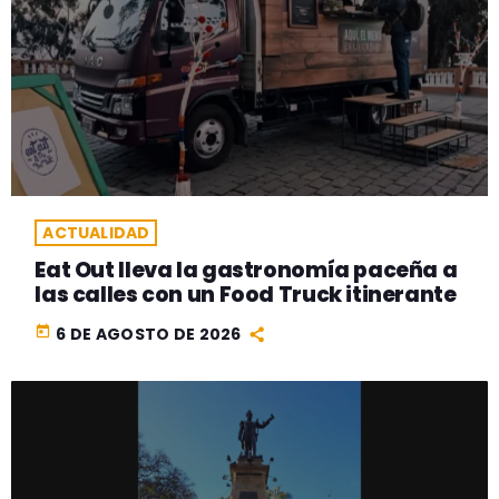
ACTUALIDAD
Eat Out lleva la gastronomía paceña a
las calles con un Food Truck itinerante
today
6 DE AGOSTO DE 2026