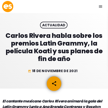
menu
close
ACTUALIDAD
play_arrow
EMISIÓN LA PAZ
Carlos Rivera habla sobre los
premios Latin Grammy, la
play_arrow
EMISIÓN COCHABAMBA
película Koati y sus planes de
fin de año
18 DE NOVIEMBRE DE 2021
today
ESLATINO NEWS
keyboard_arrow_down
share
email
ESLATINO NEWS
LOS + TOP
ACTUALIDAD
PROGRAMACIÓN
ESPECTÁCULOS
El cantante mexicano Carlos Rivera animará la gala del
Latin Grammy junto a Ana Brenda Contreras y Roselyn
INICIO