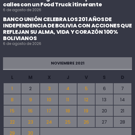
calles con un Food Truck itinerante
6 de agosto de 2026
BANCO UNIÓN CELEBRA LOS 201 AÑOS DE
INDEPENDENCIA DE BOLIVIA CON ACCIONES QUE
REFLEJAN SU ALMA, VIDA Y CORAZÓN 100%
BOLIVIANOS
6 de agosto de 2026
NOVIEMBRE 2021
L
M
X
J
V
S
D
1
2
3
4
5
6
7
8
9
10
11
12
13
14
15
16
17
18
19
20
21
22
23
24
25
26
27
28
29
30