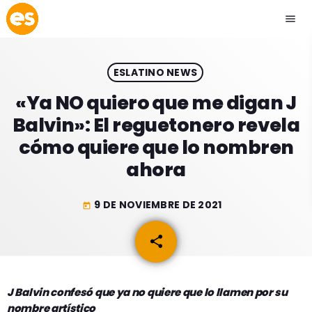
menu
close
ESLATINO NEWS
play_arrow
EMISIÓN LA PAZ
«Ya NO quiero que me digan J
Balvin»: El reguetonero revela
play_arrow
EMISIÓN COCHABAMBA
cómo quiere que lo nombren
ahora
9 DE NOVIEMBRE DE 2021
today
ESLATINO NEWS
keyboard_arrow_down
share
email
ESLATINO NEWS
LOS + TOP
ACTUALIDAD
PROGRAMACIÓN
ESPECTÁCULOS
J Balvin confesó que ya no quiere que lo llamen por su
nombre artístico
INICIO