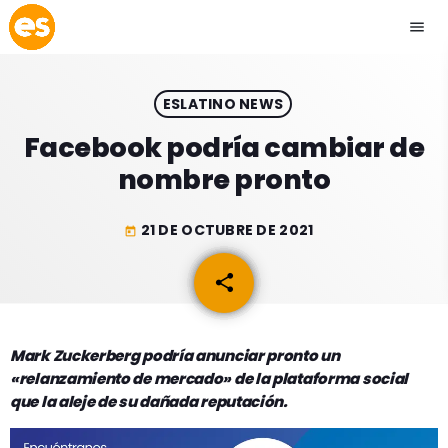
menu
close
ESLATINO NEWS
play_arrow
EMISIÓN LA PAZ
Facebook podría cambiar de
nombre pronto
play_arrow
EMISIÓN COCHABAMBA
21 DE OCTUBRE DE 2021
today
share
email
ESLATINO NEWS
keyboard_arrow_down
ESLATINO NEWS
LOS + TOP
Mark Zuckerberg podría anunciar pronto un
«relanzamiento de mercado» de la plataforma social
ACTUALIDAD
PROGRAMACIÓN
que la aleje de su dañada reputación.
ESPECTÁCULOS
INICIO