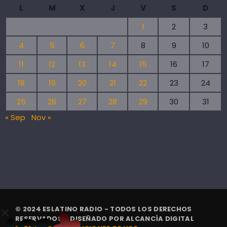
L
M
X
J
V
S
D
1
2
3
4
5
6
7
8
9
10
11
12
13
14
15
16
17
18
19
20
21
22
23
24
25
26
27
28
29
30
31
« Sep
Nov »
© 2024 ESLATINO RADIO - TODOS LOS DERECHOS
RESERVADOS. | DISEÑADO POR
ALCANCÍA DIGITAL