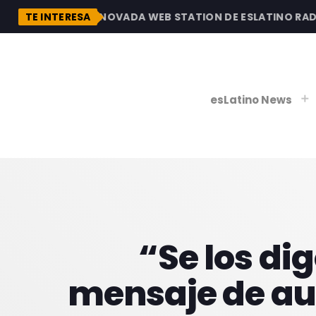
DESCUBRE LA RENOVADA WEB STATION DE ESLATINO RADIO,
TE INTERESA
esLatino News
play_
play_
V
P
“Se los di
mensaje de au