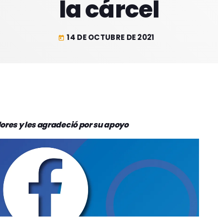
la cárcel
14 DE OCTUBRE DE 2021
today
dores y les agradeció por su apoyo