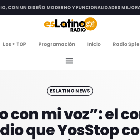
 CON UN DISEÑO MODERNO Y FUNCIONALIDADES MEJORADAS
clos
Los + TOP
Programación
Inicio
Radio Sple
arrow
EMISIÓN LA PAZ
menu
arrow
EMISIÓN COCHABAMBA
ESLATINO NEWS
IERNES DE ESTRENOS
ROGRAMACIÓN
go con mi voz”: el 
dio que YosStop c