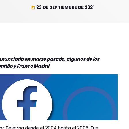
23 DE SEPTIEMBRE DE 2021
today
e anunciada en marzo pasado, algunos de los
tillo y Franco Masini
or Televisa desde el 2004 hasta el 2006. Fue