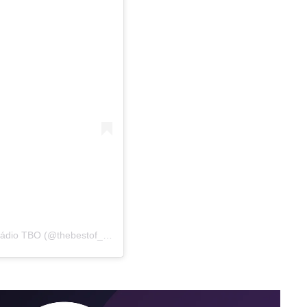
Una publicación compartida de RBD da Depressao | Rádio TBO (@thebestof_rbd)