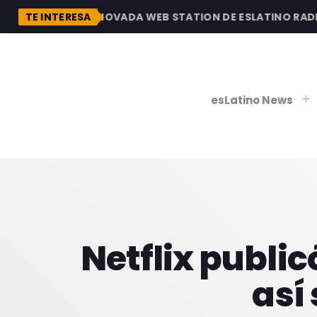
ESCUBRE LA RENOVADA WEB STATION DE ESLATINO RADIO,
TE INTERESA
esLatino News
play_
play_
V
P
Netflix public
así