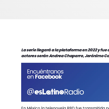
La serie llegará a la plataforma en 2022 y fu
actores serán Andrea Chaparro, Jerónimo Can
En México la telenovela RBD fue transmitida p