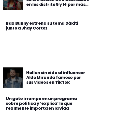
en los distrito 8 y 14 por más
de Bs 21 millones
Bad Bunny estrena su tema Dákiti
junto a Jhay Cortez
Hallan sin vida al influencer
Aldo Miranda famoso por
sus videos en TikTok
Un gato irrumpe en un programa
sobre política y ‘explica’ lo que
realmente importa en la vida