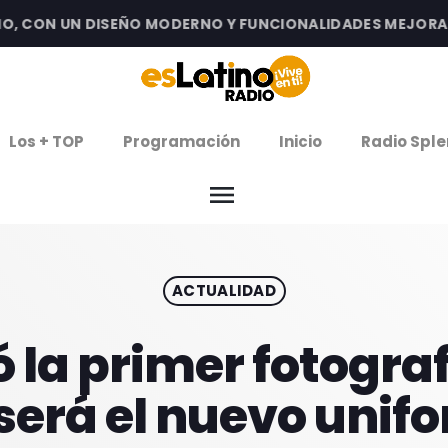
 CON UN DISEÑO MODERNO Y FUNCIONALIDADES MEJORADAS 
clos
Los + TOP
Programación
Inicio
Radio Sple
arrow
EMISIÓN LA PAZ
menu
arrow
EMISIÓN COCHABAMBA
ACTUALIDAD
IERNES DE ESTRENOS
ROGRAMACIÓN
ó la primer fotogra
 será el nuevo unif