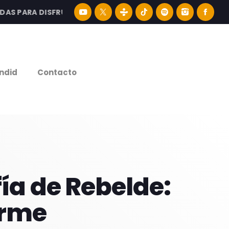
PARA DISFRUTAR LA MEJOR MÚSICA LATINA Y CONTENIDO 
e
ndid
Contacto
fía de Rebelde:
orme