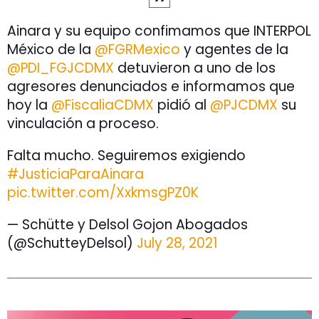
Ainara y su equipo confimamos que INTERPOL
México de la
@FGRMexico
y agentes de la
@PDI_FGJCDMX
detuvieron a uno de los
agresores denunciados e informamos que
hoy la
@FiscaliaCDMX
pidió al
@PJCDMX
su
vinculación a proceso.
Falta mucho. Seguiremos exigiendo
#JusticiaParaAinara
pic.twitter.com/XxkmsgPZ0K
— Schütte y Delsol Gojon Abogados
(@SchutteyDelsol)
July 28, 2021