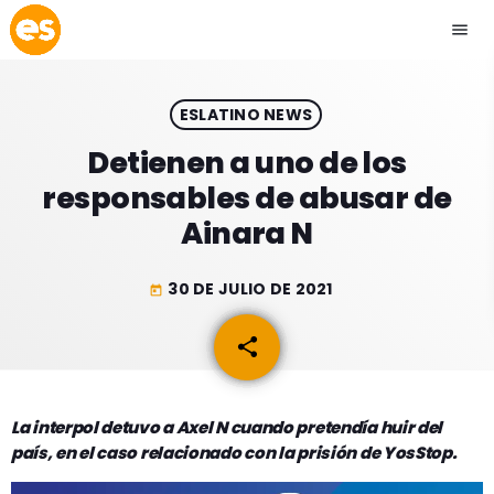
menu
close
ESLATINO NEWS
play_arrow
EMISIÓN LA PAZ
Detienen a uno de los
responsables de abusar de
play_arrow
EMISIÓN COCHABAMBA
Ainara N
30 DE JULIO DE 2021
today
ESLATINO NEWS
keyboard_arrow_down
share
email
ESLATINO NEWS
LOS + TOP
ACTUALIDAD
La interpol detuvo a Axel N cuando pretendía huir del
PROGRAMACIÓN
país, en el caso relacionado con la prisión de YosStop.
ESPECTÁCULOS
INICIO