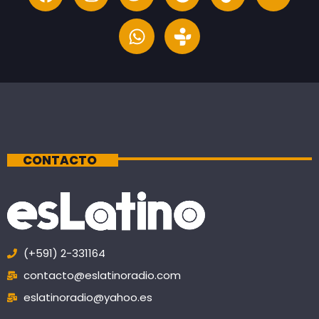
CONTACTO
(+591) 2-331164
contacto@eslatinoradio.com
eslatinoradio@yahoo.es