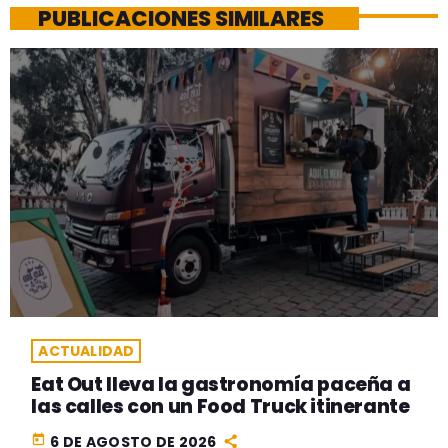
PUBLICACIONES SIMILARES
ACTUALIDAD
Eat Out lleva la gastronomía paceña a
las calles con un Food Truck itinerante
today
6 DE AGOSTO DE 2026