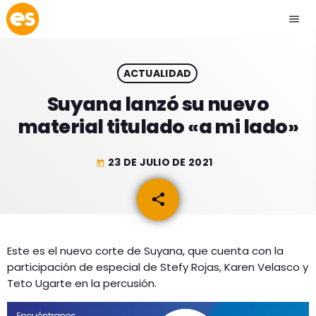
menu
close
ACTUALIDAD
play_arrow
EMISIÓN LA PAZ
Suyana lanzó su nuevo
material titulado «a mi lado»
play_arrow
EMISIÓN COCHABAMBA
23 DE JULIO DE 2021
today
share
email
ESLATINO NEWS
keyboard_arrow_down
ESLATINO NEWS
LOS + TOP
Este es el nuevo corte de Suyana, que cuenta con la
participación de especial de Stefy Rojas, Karen Velasco y
ACTUALIDAD
PROGRAMACIÓN
Teto Ugarte en la percusión.
ESPECTÁCULOS
INICIO