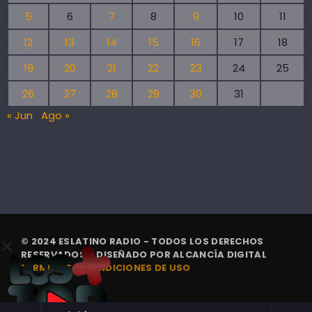
5
6
7
8
9
10
11
12
13
14
15
16
17
18
19
20
21
22
23
24
25
26
27
28
29
30
31
« Jun
Ago »
© 2024 ESLATINO RADIO - TODOS LOS DERECHOS
RESERVADOS. | DISEÑADO POR
ALCANCÍA DIGITAL
TÉRMINOS Y CONDICIONES DE USO