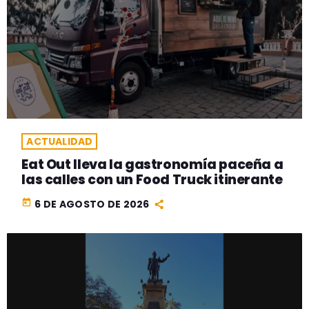
ACTUALIDAD
Eat Out lleva la gastronomía paceña a
las calles con un Food Truck itinerante
today
6 DE AGOSTO DE 2026