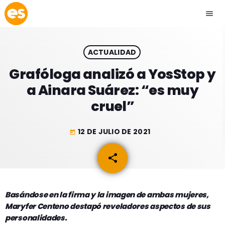
menu
close
ACTUALIDAD
play_arrow
EMISIÓN LA PAZ
Grafóloga analizó a YosStop y
a Ainara Suárez: “es muy
play_arrow
EMISIÓN COCHABAMBA
cruel”
12 DE JULIO DE 2021
today
ESLATINO NEWS
keyboard_arrow_down
share
email
ESLATINO NEWS
LOS + TOP
ACTUALIDAD
Basándose en la firma y la imagen de ambas mujeres,
PROGRAMACIÓN
Maryfer Centeno destapó reveladores aspectos de sus
ESPECTÁCULOS
personalidades.
INICIO