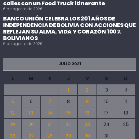
calles con un Food Truck itinerante
6 de agosto de 2026
BANCO UNIÓN CELEBRA LOS 201 AÑOS DE
INDEPENDENCIA DE BOLIVIA CON ACCIONES QUE
REFLEJAN SU ALMA, VIDA Y CORAZÓN 100%
BOLIVIANOS
6 de agosto de 2026
JULIO 2021
L
M
X
J
V
S
D
1
2
3
4
5
6
7
8
9
10
11
12
13
14
15
16
17
18
19
20
21
22
23
24
25
26
27
28
29
30
31