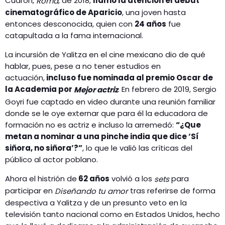
Cuarón,
, de 2018,
llamó la atención el debut
Roma
cinematográfico de Aparicio
, una joven hasta
entonces desconocida, quien con
24 años
fue
catapultada a la fama internacional.
La incursión de Yalitza en el cine mexicano dio de qué
hablar, pues, pese a no tener estudios en
actuación,
incluso fue nominada al premio Oscar de
la Academia por
. En febrero de 2019, Sergio
Mejor actriz
Goyri fue captado en video durante una reunión familiar
donde se le oye externar que para él la educadora de
formación no es actriz e incluso la arremedó:
“¿Que
metan a nominar a una pinche india que dice ‘Sí
siñora, no siñora’?”
, lo que le valió las críticas del
público al actor poblano.
Ahora el histrión de
62 años
volvió a los
para
sets
participar en
tras referirse de forma
Diseñando tu amor
despectiva a Yalitza y de un presunto veto en la
televisión tanto nacional como en Estados Unidos, hecho