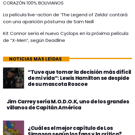
CORAZÓN 100% BOLIVIANOS
La película live-action de ‘The Legend of Zelda’ contará
con una aparición póstuma de Sam Neill
Kit Connor sería el nuevo Cyclops en la próxima película
de “X-Men”, según Deadline
NOTICIAS MÁS LEÍDAS
“Tuve que tomar la decisión más difícil
de mi vida”: Lewis Hamilton se despide
de su mascota Roscoe
Jim Carrey sería M.O.D.O.K, uno de los grandes
villanos de Capitán América
¿Cuál es el mejor capítulo de Los
Simpson según los fans y la crítica?