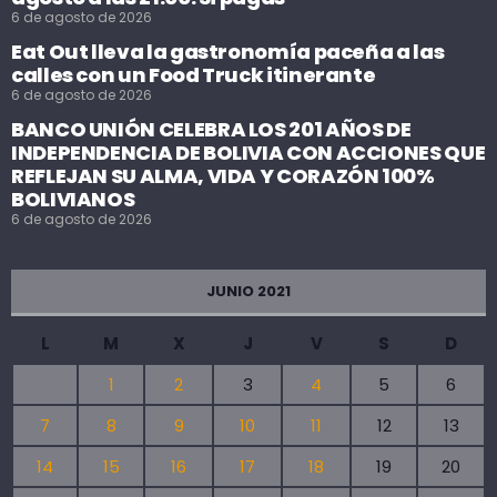
6 de agosto de 2026
Eat Out lleva la gastronomía paceña a las
calles con un Food Truck itinerante
6 de agosto de 2026
BANCO UNIÓN CELEBRA LOS 201 AÑOS DE
INDEPENDENCIA DE BOLIVIA CON ACCIONES QUE
REFLEJAN SU ALMA, VIDA Y CORAZÓN 100%
BOLIVIANOS
6 de agosto de 2026
JUNIO 2021
L
M
X
J
V
S
D
1
2
3
4
5
6
7
8
9
10
11
12
13
14
15
16
17
18
19
20