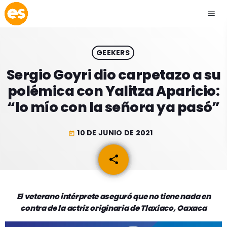
menu
close
GEEKERS
play_arrow
EMISIÓN LA PAZ
Sergio Goyri dio carpetazo a su
polémica con Yalitza Aparicio:
play_arrow
EMISIÓN COCHABAMBA
“lo mío con la señora ya pasó”
10 DE JUNIO DE 2021
today
ESLATINO NEWS
keyboard_arrow_down
share
email
ESLATINO NEWS
LOS + TOP
ACTUALIDAD
El veterano intérprete aseguró que no tiene nada en
PROGRAMACIÓN
contra de la actriz originaria de Tlaxiaco, Oaxaca
ESPECTÁCULOS
INICIO