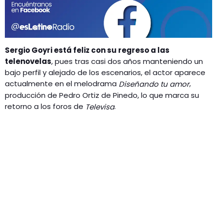
GEEKERS
MÚSICA
RADIO SPLENDID
ENTRETENIMIENTO
CONTACTO
Sergio Goyri está feliz con su regreso a las
telenovelas
, pues tras casi dos años manteniendo un
bajo perfil y alejado de los escenarios, el actor aparece
actualmente en el melodrama
,
Diseñando tu amor
producción de Pedro Ortiz de Pinedo, lo que marca su
retorno a los foros de
.
Televisa