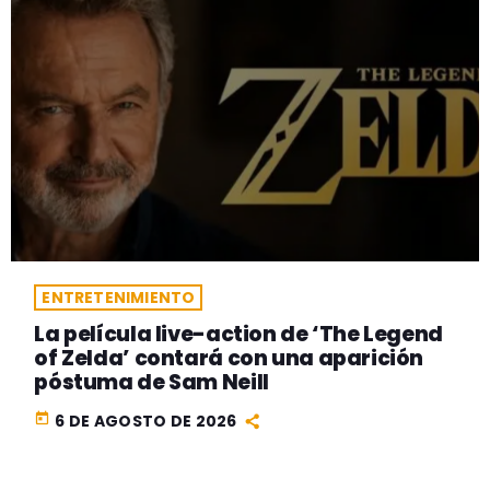
ENTRETENIMIENTO
La película live-action de ‘The Legend
of Zelda’ contará con una aparición
póstuma de Sam Neill
today
6 DE AGOSTO DE 2026