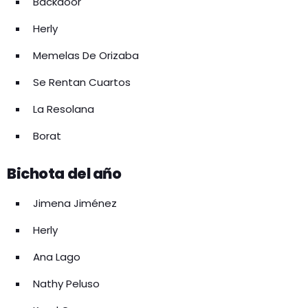
Backdoor
Herly
Memelas De Orizaba
Se Rentan Cuartos
La Resolana
Borat
Bichota del año
Jimena Jiménez
Herly
Ana Lago
Nathy Peluso