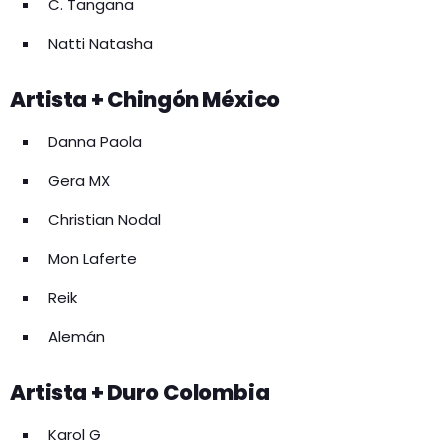
C. Tangana
Natti Natasha
Artista + Chingón México
Danna Paola
Gera MX
Christian Nodal
Mon Laferte
Reik
Alemán
Artista + Duro Colombia
Karol G