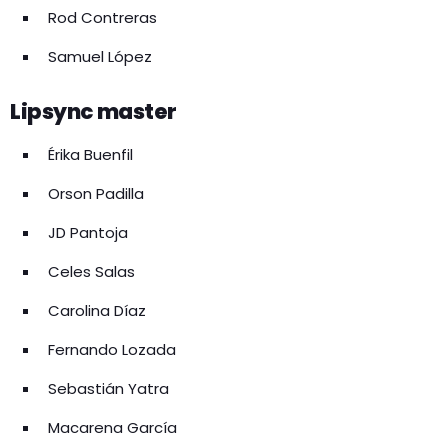
Rod Contreras
Samuel López
Lipsync master
Érika Buenfil
Orson Padilla
JD Pantoja
Celes Salas
Carolina Díaz
Fernando Lozada
Sebastián Yatra
Macarena García