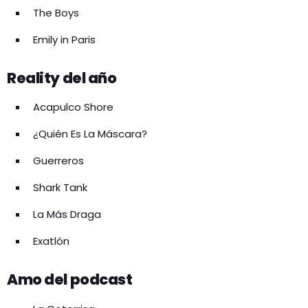
The Boys
Emily in Paris
Reality del año
Acapulco Shore
¿Quién Es La Máscara?
Guerreros
Shark Tank
La Más Draga
Exatlón
Amo del podcast