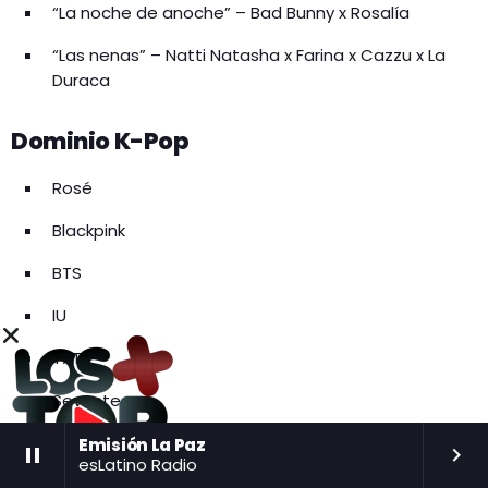
“La noche de anoche” – Bad Bunny x Rosalía
“Las nenas” – Natti Natasha x Farina x Cazzu x La
Duraca
Dominio K-Pop
Rosé
Blackpink
BTS
IU
TXT
Seventeen
Twice
Emisión La Paz
pause
keyboard_arrow_right
esLatino Radio
(G)I-DLE