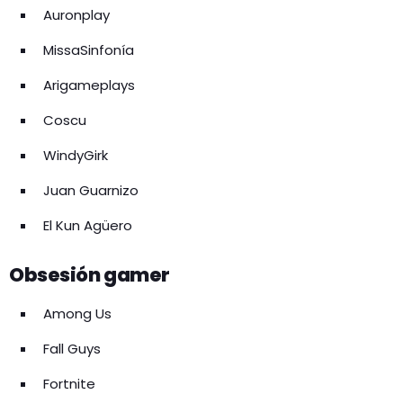
Auronplay
MissaSinfonía
Arigameplays
Coscu
WindyGirk
Juan Guarnizo
El Kun Agüero
Obsesión gamer
Among Us
Fall Guys
Fortnite