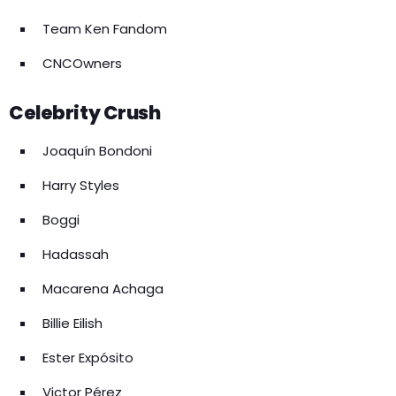
Team Ken Fandom
CNCOwners
Celebrity Crush
Joaquín Bondoni
Harry Styles
Boggi
Hadassah
Macarena Achaga
Billie Eilish
Ester Expósito
Victor Pérez