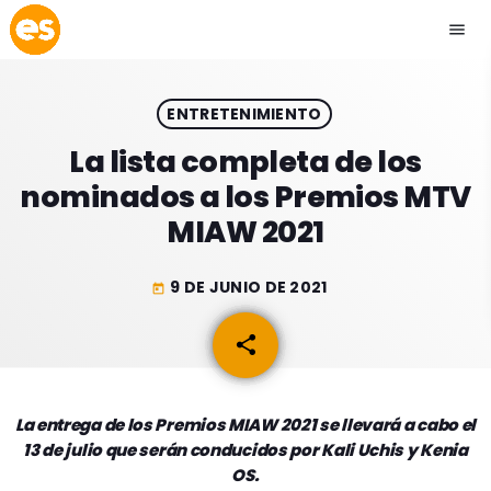
menu
close
ENTRETENIMIENTO
play_arrow
EMISIÓN LA PAZ
La lista completa de los
nominados a los Premios MTV
play_arrow
EMISIÓN COCHABAMBA
MIAW 2021
9 DE JUNIO DE 2021
today
ESLATINO NEWS
keyboard_arrow_down
share
email
ESLATINO NEWS
LOS + TOP
ACTUALIDAD
La entrega de los Premios MIAW 2021 se llevará a cabo el
PROGRAMACIÓN
13 de julio que serán conducidos por Kali Uchis y Kenia
ESPECTÁCULOS
OS.
INICIO