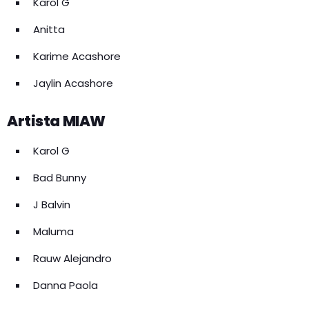
Karol G
Anitta
Karime Acashore
Jaylin Acashore
Artista MIAW
Karol G
Bad Bunny
J Balvin
Maluma
Rauw Alejandro
Danna Paola