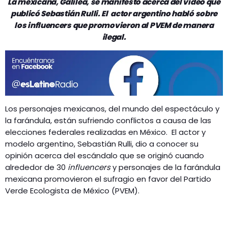
La mexicana, Galilea, se manifestó acerca del video que
GEEKERS
publicó Sebastián Rulli. El actor argentino habló sobre
MÚSICA
RADIO SPLENDID
los influencers que promovieron al PVEM de manera
ilegal.
ENTRETENIMIENTO
CONTACTO
Los personajes mexicanos, del mundo del espectáculo y
la farándula, están sufriendo conflictos a causa de las
elecciones federales realizadas en México. El actor y
modelo argentino, Sebastián Rulli, dio a conocer su
opinión acerca del escándalo que se originó cuando
alrededor de 30
influencers
y personajes de la farándula
mexicana promovieron el sufragio en favor del Partido
Verde Ecologista de México (PVEM).