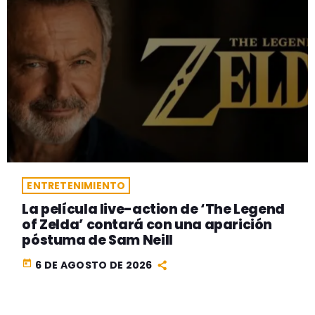
ENTRETENIMIENTO
La película live-action de ‘The Legend
of Zelda’ contará con una aparición
póstuma de Sam Neill
today
6 DE AGOSTO DE 2026