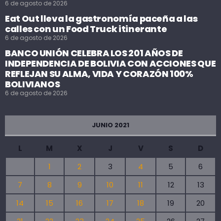
6 de agosto de 2026
Eat Out lleva la gastronomía paceña a las
calles con un Food Truck itinerante
6 de agosto de 2026
BANCO UNIÓN CELEBRA LOS 201 AÑOS DE
INDEPENDENCIA DE BOLIVIA CON ACCIONES QUE
REFLEJAN SU ALMA, VIDA Y CORAZÓN 100%
BOLIVIANOS
6 de agosto de 2026
JUNIO 2021
L
M
X
J
V
S
D
1
2
3
4
5
6
7
8
9
10
11
12
13
14
15
16
17
18
19
20