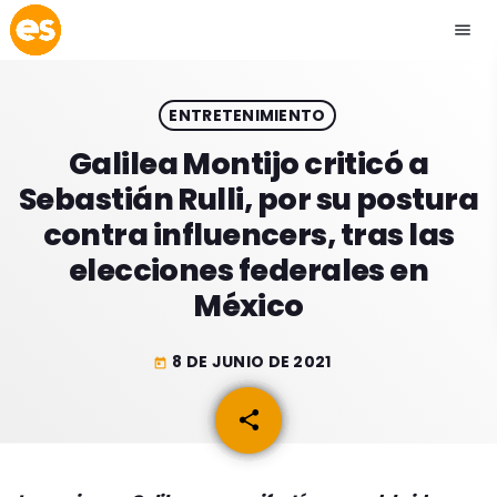
menu
close
ENTRETENIMIENTO
play_arrow
EMISIÓN LA PAZ
Galilea Montijo criticó a
Sebastián Rulli, por su postura
play_arrow
EMISIÓN COCHABAMBA
contra influencers, tras las
elecciones federales en
México
ESLATINO NEWS
keyboard_arrow_down
8 DE JUNIO DE 2021
today
ESLATINO NEWS
LOS + TOP
share
email
ACTUALIDAD
PROGRAMACIÓN
ESPECTÁCULOS
INICIO