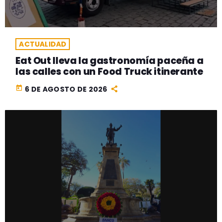
ACTUALIDAD
Eat Out lleva la gastronomía paceña a
las calles con un Food Truck itinerante
today
6 DE AGOSTO DE 2026