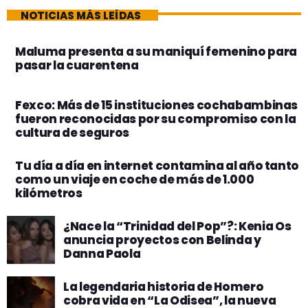
NOTICIAS MÁS LEÍDAS
Maluma presenta a su maniquí femenino para
pasar la cuarentena
Fexco: Más de 15 instituciones cochabambinas
fueron reconocidas por su compromiso con la
cultura de seguros
Tu día a día en internet contamina al año tanto
como un viaje en coche de más de 1.000
kilómetros
¿Nace la “Trinidad del Pop”?: Kenia Os
anuncia proyectos con Belinda y
Danna Paola
La legendaria historia de Homero
cobra vida en “La Odisea”, la nueva