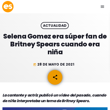
menu
close
ACTUALIDAD
play_arrow
EMISIÓN LA PAZ
Selena Gomez era súper fan de
Britney Spears cuando era
play_arrow
EMISIÓN COCHABAMBA
niña
28 DE MAYO DE 2021
today
ESLATINO NEWS
keyboard_arrow_down
share
email
ESLATINO NEWS
LOS + TOP
ACTUALIDAD
La cantante y actriz publicó un video del pasado, cuando
PROGRAMACIÓN
de niña interpretaba un tema de Britney Spears.
ESPECTÁCULOS
INICIO