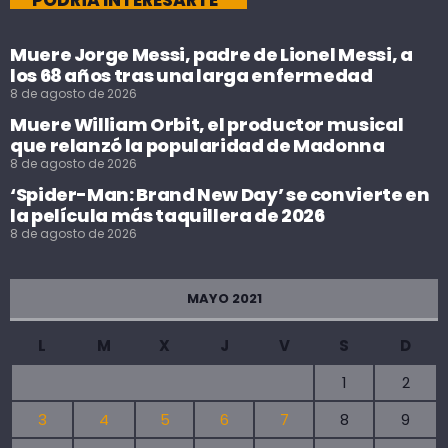
Muere Jorge Messi, padre de Lionel Messi, a
los 68 años tras una larga enfermedad
8 de agosto de 2026
Muere William Orbit, el productor musical
que relanzó la popularidad de Madonna
8 de agosto de 2026
‘Spider-Man: Brand New Day’ se convierte en
la película más taquillera de 2026
8 de agosto de 2026
MAYO 2021
L
M
X
J
V
S
D
1
2
3
4
5
6
7
8
9