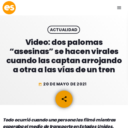
menu
close
ACTUALIDAD
play_arrow
EMISIÓN LA PAZ
Video: dos palomas
“asesinas” se hacen virales
play_arrow
EMISIÓN COCHABAMBA
cuando las captan arrojando
a otra a las vías de un tren
20 DE MAYO DE 2021
today
ESLATINO NEWS
keyboard_arrow_down
share
email
ESLATINO NEWS
LOS + TOP
ACTUALIDAD
PROGRAMACIÓN
ESPECTÁCULOS
Todo ocurrió cuando una persona las filmó mientras
esperaba el medio de transporte en Estados Unidos.
INICIO