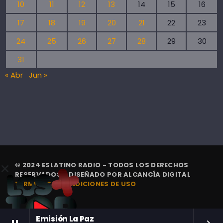
10
11
12
13
14
15
16
17
18
19
20
21
22
23
24
25
26
27
28
29
30
31
« Abr
Jun »
© 2024 ESLATINO RADIO - TODOS LOS DERECHOS
RESERVADOS. | DISEÑADO POR
ALCANCÍA DIGITAL
TÉRMINOS Y CONDICIONES DE USO
Emisión La Paz