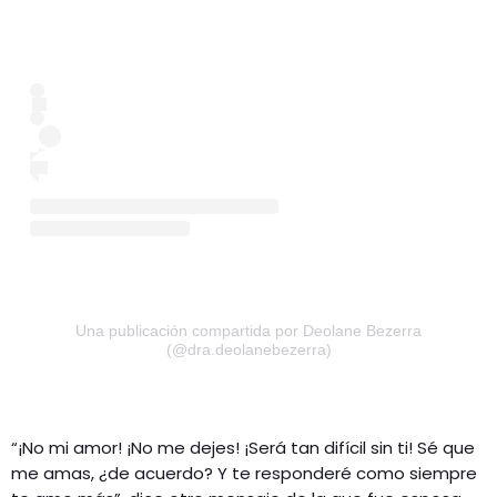
Una publicación compartida por Deolane Bezerra
(@dra.deolanebezerra)
“¡No mi amor! ¡No me dejes! ¡Será tan difícil sin ti! Sé que
me amas, ¿de acuerdo? Y te responderé como siempre