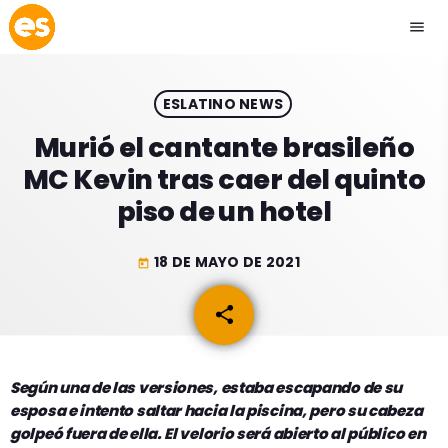
menu
close
ESLATINO NEWS
play_arrow
EMISIÓN LA PAZ
Murió el cantante brasileño
MC Kevin tras caer del quinto
play_arrow
EMISIÓN COCHABAMBA
piso de un hotel
18 DE MAYO DE 2021
today
ESLATINO NEWS
keyboard_arrow_down
share
email
ESLATINO NEWS
LOS + TOP
ACTUALIDAD
Según una de las versiones, estaba escapando de su
PROGRAMACIÓN
esposa e intento saltar hacia la piscina, pero su cabeza
ESPECTÁCULOS
golpeó fuera de ella. El velorio será abierto al público en
INICIO