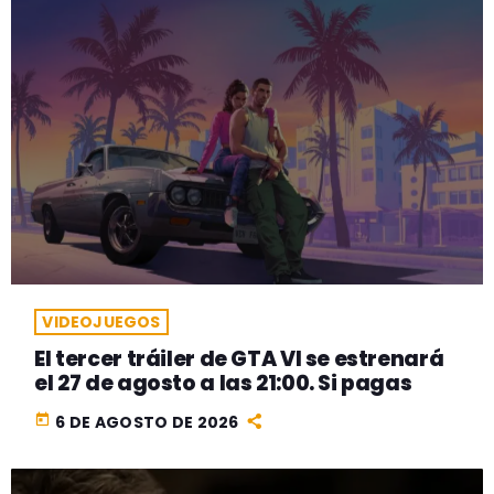
VIDEOJUEGOS
El tercer tráiler de GTA VI se estrenará
el 27 de agosto a las 21:00. Si pagas
today
6 DE AGOSTO DE 2026