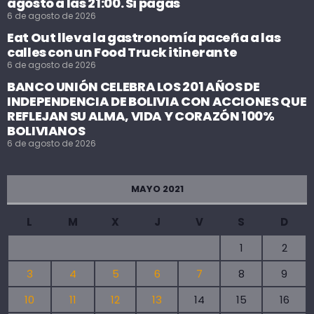
agosto a las 21:00. Si pagas
6 de agosto de 2026
Eat Out lleva la gastronomía paceña a las
calles con un Food Truck itinerante
6 de agosto de 2026
BANCO UNIÓN CELEBRA LOS 201 AÑOS DE
INDEPENDENCIA DE BOLIVIA CON ACCIONES QUE
REFLEJAN SU ALMA, VIDA Y CORAZÓN 100%
BOLIVIANOS
6 de agosto de 2026
MAYO 2021
L
M
X
J
V
S
D
1
2
3
4
5
6
7
8
9
10
11
12
13
14
15
16