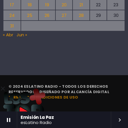
17
18
19
20
21
22
23
24
25
26
27
28
29
30
31
« Abr
Jun »
© 2024 ESLATINO RADIO - TODOS LOS DERECHOS
RESERVADOS. | DISEÑADO POR
ALCANCÍA DIGITAL
TÉRMINOS Y CONDICIONES DE USO
Emisión La Paz
pause
keyboard_arrow_right
esLatino Radio