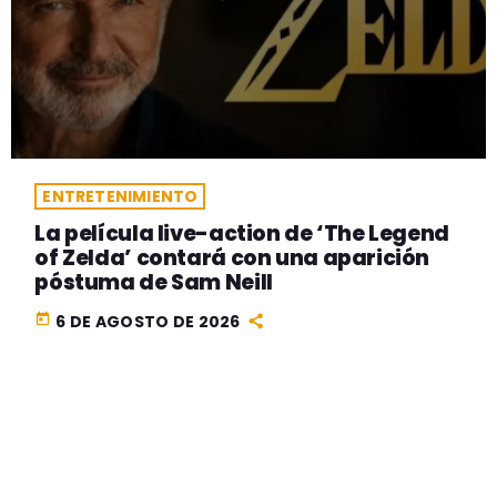
ENTRETENIMIENTO
La película live-action de ‘The Legend
of Zelda’ contará con una aparición
póstuma de Sam Neill
today
6 DE AGOSTO DE 2026