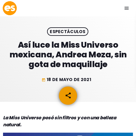
menu
close
ESPECTÁCULOS
play_arrow
EMISIÓN LA PAZ
Así luce la Miss Universo
mexicana, Andrea Meza, sin
play_arrow
EMISIÓN COCHABAMBA
gota de maquillaje
18 DE MAYO DE 2021
today
ESLATINO NEWS
keyboard_arrow_down
share
email
ESLATINO NEWS
LOS + TOP
ACTUALIDAD
La Miss Universo posó sin filtros y con una belleza
PROGRAMACIÓN
natural.
ESPECTÁCULOS
INICIO