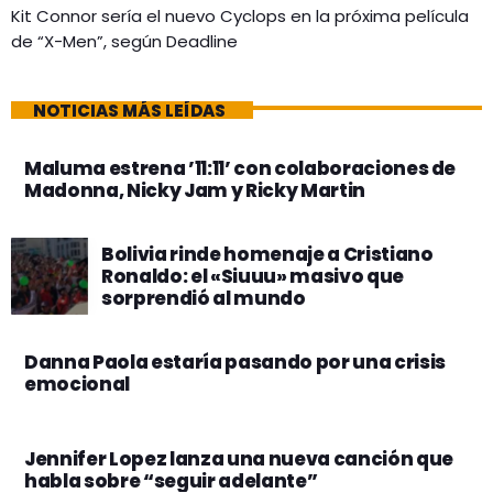
Kit Connor sería el nuevo Cyclops en la próxima película
de “X-Men”, según Deadline
NOTICIAS MÁS LEÍDAS
Maluma estrena ’11:11’ con colaboraciones de
Madonna, Nicky Jam y Ricky Martin
Bolivia rinde homenaje a Cristiano
Ronaldo: el «Siuuu» masivo que
sorprendió al mundo
Danna Paola estaría pasando por una crisis
emocional
Jennifer Lopez lanza una nueva canción que
habla sobre “seguir adelante”