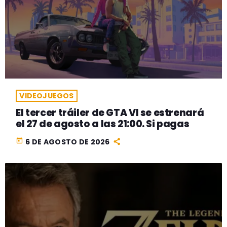
VIDEOJUEGOS
El tercer tráiler de GTA VI se estrenará
el 27 de agosto a las 21:00. Si pagas
today
6 DE AGOSTO DE 2026