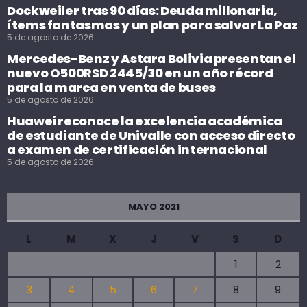
Dockweiler tras 90 días: Deuda millonaria,
ítems fantasmas y un plan para salvar La Paz
5 de agosto de 2026
Mercedes-Benz y Astara Bolivia presentan el
nuevo O500RSD 2445/30 en un año récord
para la marca en venta de buses
5 de agosto de 2026
Huawei reconoce la excelencia académica
de estudiante de Univalle con acceso directo
a examen de certificación internacional
5 de agosto de 2026
MAYO 2021
L
M
X
J
V
S
D
1
2
3
4
5
6
7
8
9