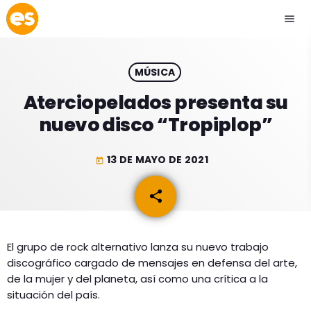
menu
close
MÚSICA
play_arrow
EMISIÓN LA PAZ
Aterciopelados presenta su
nuevo disco “Tropiplop”
play_arrow
EMISIÓN COCHABAMBA
13 DE MAYO DE 2021
today
share
email
ESLATINO NEWS
keyboard_arrow_down
ESLATINO NEWS
LOS + TOP
El grupo de rock alternativo lanza su nuevo trabajo
discográfico cargado de mensajes en defensa del arte,
ACTUALIDAD
PROGRAMACIÓN
de la mujer y del planeta, así como una crítica a la
ESPECTÁCULOS
situación del país.
INICIO