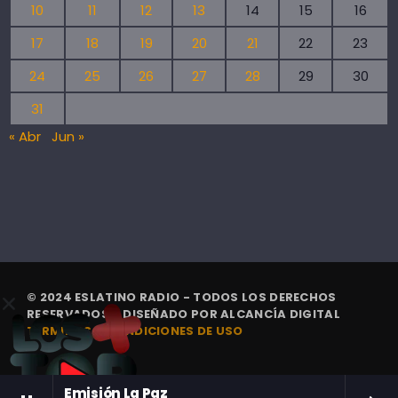
10
11
12
13
14
15
16
17
18
19
20
21
22
23
24
25
26
27
28
29
30
31
« Abr
Jun »
© 2024 ESLATINO RADIO - TODOS LOS DERECHOS
RESERVADOS. | DISEÑADO POR
ALCANCÍA DIGITAL
TÉRMINOS Y CONDICIONES DE USO
Emisión La Paz