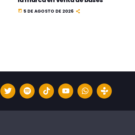
la marca en venta de buses
5 DE AGOSTO DE 2026
today