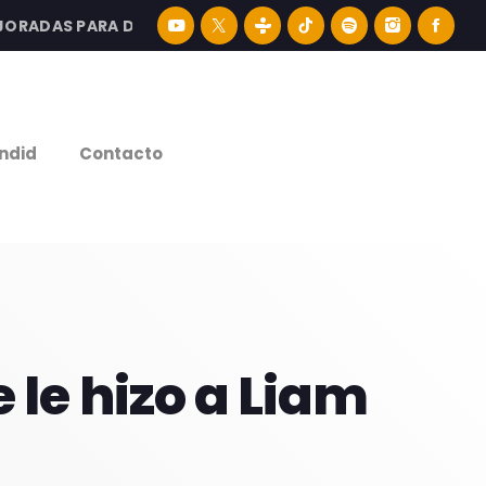
ADAS PARA DISFRUTAR LA MEJOR MÚSICA LATINA Y CONTEN
e
ndid
Contacto
 le hizo a Liam