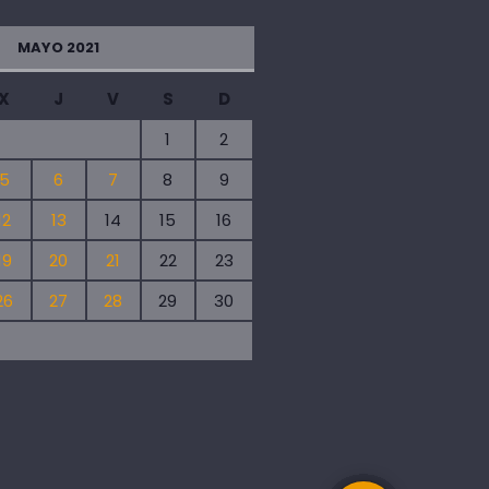
MAYO 2021
X
J
V
S
D
1
2
5
6
7
8
9
12
13
14
15
16
19
20
21
22
23
26
27
28
29
30