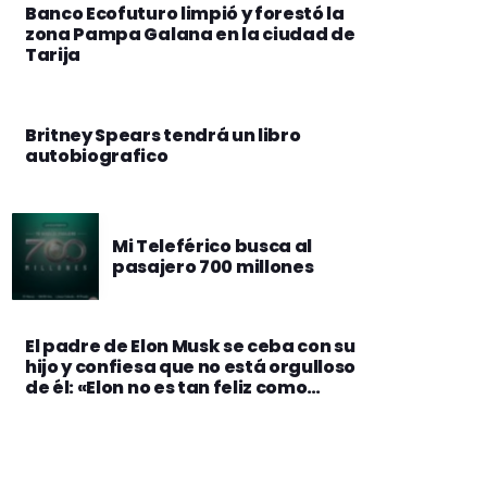
Banco Ecofuturo limpió y forestó la
zona Pampa Galana en la ciudad de
Tarija
Britney Spears tendrá un libro
autobiografico
Mi Teleférico busca al
pasajero 700 millones
El padre de Elon Musk se ceba con su
hijo y confiesa que no está orgulloso
de él: «Elon no es tan feliz como
querría»