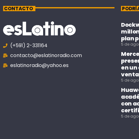
CONTACTO
PODRÍ
Dockwe
millo
plan p
5 de ago
(+591) 2-331164
Merce
contacto@eslatinoradio.com
prese
eslatinoradio@yahoo.es
en un
venta
5 de ago
Huawe
acadé
con a
certif
5 de ago