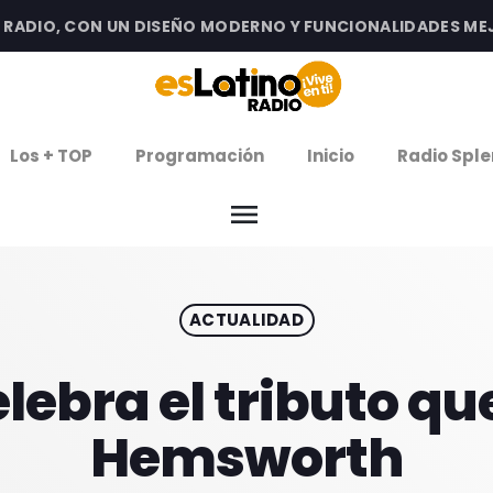
DIO, CON UN DISEÑO MODERNO Y FUNCIONALIDADES MEJOR
clos
Los + TOP
Programación
Inicio
Radio Sple
arrow
EMISIÓN LA PAZ
menu
arrow
EMISIÓN COCHABAMBA
ACTUALIDAD
IERNES DE ESTRENOS
ROGRAMACIÓN
lebra el tributo que
Hemsworth