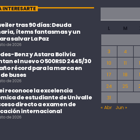
A INTERESARTE
iler tras 90 días: Deuda
L
M
naria, ítems fantasmas y un
ara salvar La Paz
sto de 2026
3
4
des-Benz y Astara Bolivia
ntan el nuevo O500RSD 2445/30
10
11
 año récord para la marca en
 de buses
17
18
sto de 2026
24
25
i reconoce la excelencia
mica de estudiante de Univalle
31
cceso directo a examen de
« Abr
Jun »
icación internacional
sto de 2026