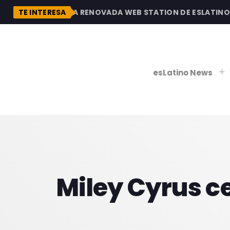
N
DESCUBRE LA RENOVADA WEB STATION DE ESLATINO RA
TE INTERESA
esLatino News
play_
play_
V
P
Miley Cyrus ce