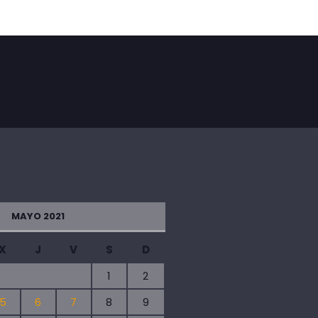
MAYO 2021
X
J
V
S
D
1
2
5
6
7
8
9