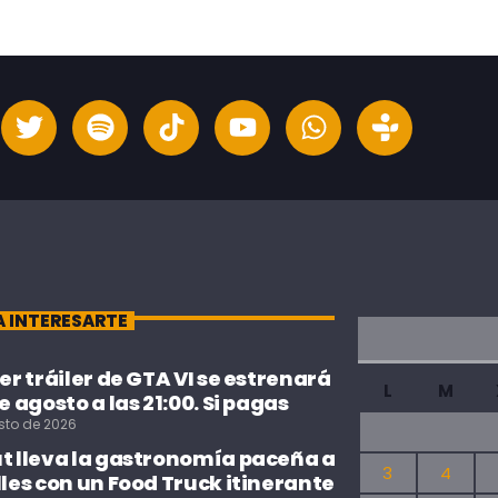
A INTERESARTE
cer tráiler de GTA VI se estrenará
L
M
de agosto a las 21:00. Si pagas
sto de 2026
ut lleva la gastronomía paceña a
3
4
lles con un Food Truck itinerante