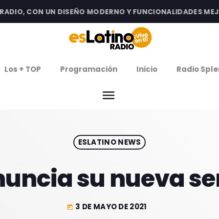
DIO, CON UN DISEÑO MODERNO Y FUNCIONALIDADES MEJORA
clos
Los + TOP
Programación
Inicio
Radio Sple
arrow
EMISIÓN LA PAZ
menu
arrow
EMISIÓN COCHABAMBA
ESLATINO NEWS
IERNES DE ESTRENOS
ROGRAMACIÓN
nuncia su nueva se
3 DE MAYO DE 2021
today