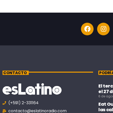
CONTACTO
PODRÍ
El ter
el 27 
6 de ago
(+591) 2-331164
Eat O
las ca
contacto@eslatinoradio.com