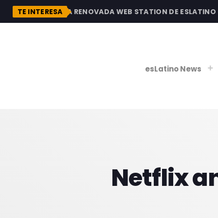
DESCUBRE LA RENOVADA WEB STATION DE ESLATINO RA
TE INTERESA
esLatino News
play_
play_
V
P
Netflix a