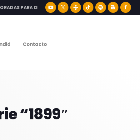
DAS PARA DISFRUTAR LA MEJOR MÚSICA LATINA Y CONTENI
e
ndid
Contacto
rie “1899″