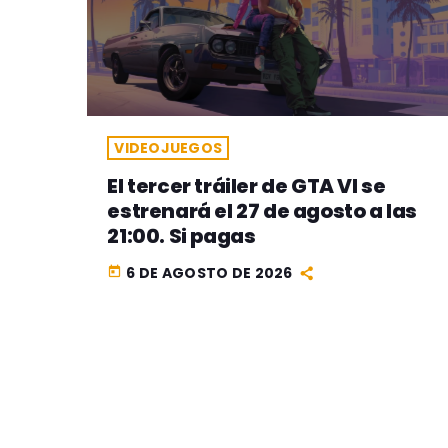
VIDEOJUEGOS
El tercer tráiler de GTA VI se
estrenará el 27 de agosto a las
21:00. Si pagas
6 DE AGOSTO DE 2026
today