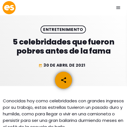
menu
close
ENTRETENIMIENTO
play_arrow
EMISIÓN LA PAZ
5 celebridades que fueron
pobres antes de la fama
play_arrow
EMISIÓN COCHABAMBA
30 DE ABRIL DE 2021
today
share
email
ESLATINO NEWS
keyboard_arrow_down
ESLATINO NEWS
LOS + TOP
Conocidas hoy como celebridades con grandes ingresos
por su trabajo, estas estrellas tuvieron un pasado duro y
ACTUALIDAD
PROGRAMACIÓN
humilde, como para llegar a vivir en una camioneta o
ESPECTÁCULOS
persistir para ser una gran bailarina durmiendo meses en
INICIO
el sofá de la escuela de baile.