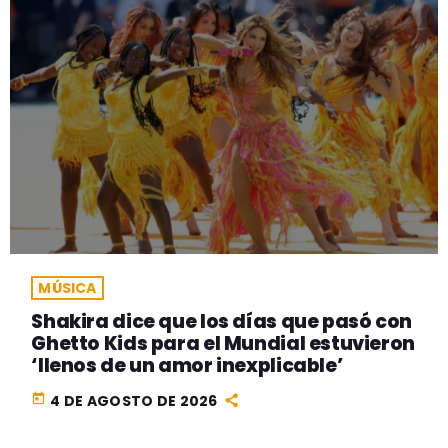
MÚSICA
Shakira dice que los días que pasó con
Ghetto Kids para el Mundial estuvieron
‘llenos de un amor inexplicable’
today
4 DE AGOSTO DE 2026