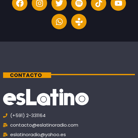
CONTACTO
(+591) 2-331164
contacto@eslatinoradio.com
eslatinoradio@yahoo.es