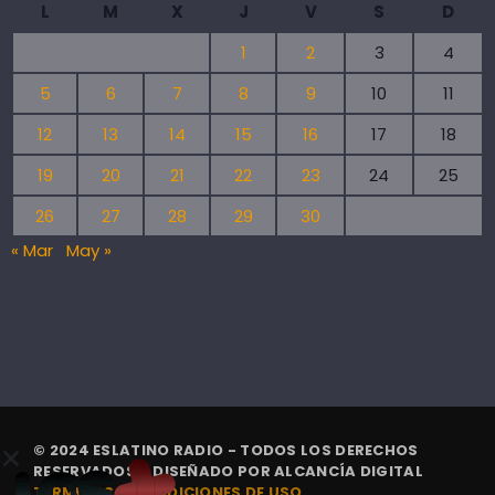
L
M
X
J
V
S
D
1
2
3
4
5
6
7
8
9
10
11
12
13
14
15
16
17
18
19
20
21
22
23
24
25
26
27
28
29
30
« Mar
May »
© 2024 ESLATINO RADIO - TODOS LOS DERECHOS
RESERVADOS. | DISEÑADO POR
ALCANCÍA DIGITAL
TÉRMINOS Y CONDICIONES DE USO