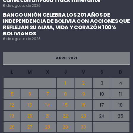
calles con un Food Truck itinerante
6 de agosto de 2026
BANCO UNIÓN CELEBRA LOS 201 AÑOS DE
INDEPENDENCIA DE BOLIVIA CON ACCIONES QUE
REFLEJAN SU ALMA, VIDA Y CORAZÓN 100%
BOLIVIANOS
6 de agosto de 2026
ABRIL 2021
L
M
X
J
V
S
D
1
2
3
4
5
6
7
8
9
10
11
12
13
14
15
16
17
18
19
20
21
22
23
24
25
26
27
28
29
30