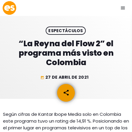
menu
close
ESPECTÁCULOS
play_arrow
EMISIÓN LA PAZ
“La Reyna del Flow 2” el
programa más visto en
play_arrow
EMISIÓN COCHABAMBA
Colombia
27 DE ABRIL DE 2021
today
ESLATINO NEWS
keyboard_arrow_down
share
email
ESLATINO NEWS
LOS + TOP
ACTUALIDAD
Según cifras de Kantar Ibope Media solo en Colombia
PROGRAMACIÓN
este programa tuvo un rating de 14,91 %. Posicionando en
ESPECTÁCULOS
el primer lugar en programas televisivos en un top de los
INICIO