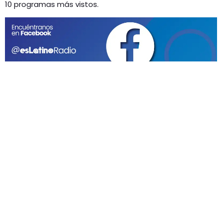
GEEKERS
10 programas más vistos.
MÚSICA
RADIO SPLENDID
ENTRETENIMIENTO
CONTACTO