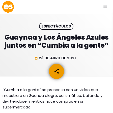
menu
close
ESPECTÁCULOS
play_arrow
EMISIÓN LA PAZ
Guaynaa y Los Ángeles Azules
juntos en “Cumbia a la gente”
play_arrow
EMISIÓN COCHABAMBA
23 DE ABRIL DE 2021
today
share
email
ESLATINO NEWS
keyboard_arrow_down
ESLATINO NEWS
LOS + TOP
“Cumbia a la gente” se presenta con un video que
muestra a un Guanaa alegre, carismático, bailando y
ACTUALIDAD
PROGRAMACIÓN
divirtiéndose mientras hace compras en un
ESPECTÁCULOS
supermercado.
INICIO