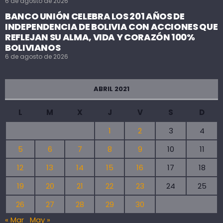
6 de agosto de 2026
BANCO UNIÓN CELEBRA LOS 201 AÑOS DE
INDEPENDENCIA DE BOLIVIA CON ACCIONES QUE
REFLEJAN SU ALMA, VIDA Y CORAZÓN 100%
BOLIVIANOS
6 de agosto de 2026
ABRIL 2021
L
M
X
J
V
S
D
1
2
3
4
5
6
7
8
9
10
11
12
13
14
15
16
17
18
19
20
21
22
23
24
25
26
27
28
29
30
« Mar
May »