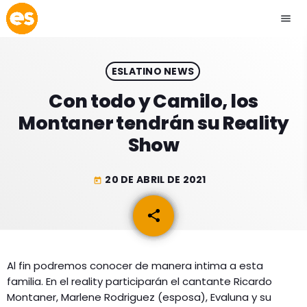
menu
close
ESLATINO NEWS
play_arrow
EMISIÓN LA PAZ
Con todo y Camilo, los
Montaner tendrán su Reality
play_arrow
EMISIÓN COCHABAMBA
Show
20 DE ABRIL DE 2021
today
ESLATINO NEWS
keyboard_arrow_down
share
email
ESLATINO NEWS
LOS + TOP
ACTUALIDAD
Al fin podremos conocer de manera intima a esta
PROGRAMACIÓN
familia. En el reality participarán el cantante Ricardo
ESPECTÁCULOS
Montaner, Marlene Rodriguez (esposa), Evaluna y su
INICIO