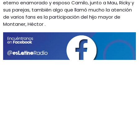
GEEKERS
eterno enamorado y esposo Camilo, junto a Mau, Ricky y
sus parejas, también algo que llamó mucho la atención
MÚSICA
RADIO SPLENDID
de varios fans es la participación del hijo mayor de
ENTRETENIMIENTO
Montaner, Héctor .
CONTACTO