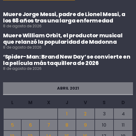
Muere Jorge Messi, padre de Lionel Messi, a
los 68 años tras una larga enfermedad
8 de agosto de 2026
Muere William Orbit, el productor musical
que relanzó la popularidad de Madonna
8 de agosto de 2026
‘Spider-Man: Brand New Day’ se convierte en
la película más taquillera de 2026
8 de agosto de 2026
ABRIL 2021
L
M
X
J
V
S
D
1
2
3
4
5
6
7
8
9
10
11