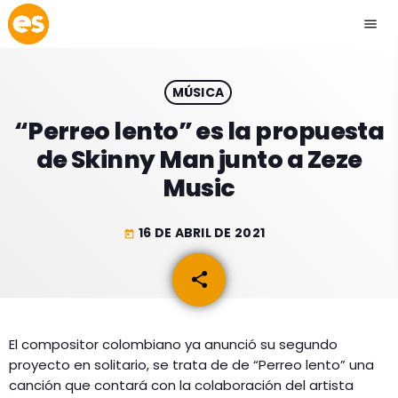
menu
close
MÚSICA
play_arrow
EMISIÓN LA PAZ
“Perreo lento” es la propuesta
de Skinny Man junto a Zeze
play_arrow
EMISIÓN COCHABAMBA
Music
16 DE ABRIL DE 2021
today
ESLATINO NEWS
keyboard_arrow_down
share
email
ESLATINO NEWS
LOS + TOP
ACTUALIDAD
El compositor colombiano ya anunció su segundo
PROGRAMACIÓN
proyecto en solitario, se trata de de “Perreo lento” una
ESPECTÁCULOS
canción que contará con la colaboración del artista
INICIO