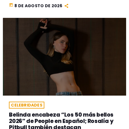
today
8 DE AGOSTO DE 2026
CELEBRIDADES
Belinda encabeza “Los 50 más bellos
2026” de People en Español; Rosalía y
Pitbull también destacan