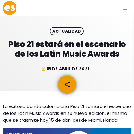
menu
close
ACTUALIDAD
play_arrow
EMISIÓN LA PAZ
Piso 21 estará en el escenario
de los Latin Music Awards
play_arrow
EMISIÓN COCHABAMBA
15 DE ABRIL DE 2021
today
share
email
ESLATINO NEWS
keyboard_arrow_down
ESLATINO NEWS
LOS + TOP
La exitosa banda colombiana Piso 21 tomará el escenario
de los Latin Music Awards en su nueva edición, el mismo
ACTUALIDAD
PROGRAMACIÓN
que se trasmite hoy 15 de abril desde Miami, Florida.
ESPECTÁCULOS
INICIO