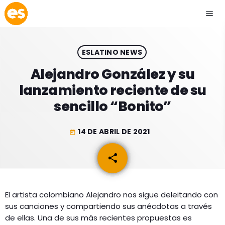
menu
close
ESLATINO NEWS
play_arrow
EMISIÓN LA PAZ
Alejandro González y su
lanzamiento reciente de su
play_arrow
EMISIÓN COCHABAMBA
sencillo “Bonito”
14 DE ABRIL DE 2021
today
ESLATINO NEWS
keyboard_arrow_down
share
email
ESLATINO NEWS
LOS + TOP
ACTUALIDAD
El artista colombiano Alejandro nos sigue deleitando con
PROGRAMACIÓN
sus canciones y compartiendo sus anécdotas a través
ESPECTÁCULOS
de ellas. Una de sus más recientes propuestas es
INICIO