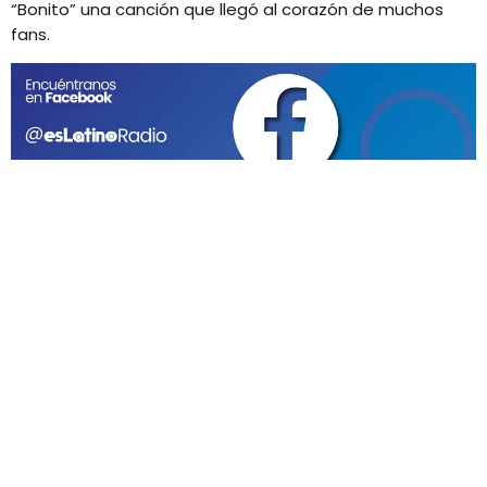
GEEKERS
“Bonito” una canción que llegó al corazón de muchos
fans.
MÚSICA
RADIO SPLENDID
ENTRETENIMIENTO
CONTACTO