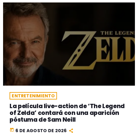
ENTRETENIMIENTO
La película live-action de ‘The Legend
of Zelda’ contará con una aparición
póstuma de Sam Neill
today
6 DE AGOSTO DE 2026