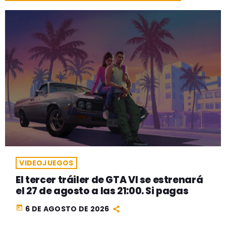
VIDEOJUEGOS
El tercer tráiler de GTA VI se estrenará
el 27 de agosto a las 21:00. Si pagas
today
6 DE AGOSTO DE 2026