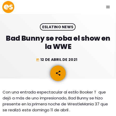
menu
close
ESLATINO NEWS
play_arrow
EMISIÓN LA PAZ
Bad Bunny se roba el show en
la WWE
play_arrow
EMISIÓN COCHABAMBA
12 DE ABRIL DE 2021
today
share
email
ESLATINO NEWS
keyboard_arrow_down
ESLATINO NEWS
LOS + TOP
Con una entrada espectacular al estilo Booker T que
dejó a más de uno impresionado, Bad Bunny se hizo
ACTUALIDAD
PROGRAMACIÓN
presente en la primera noche de WrestleMania 37 que
ESPECTÁCULOS
se realizó este domingo 11 de abril .
INICIO