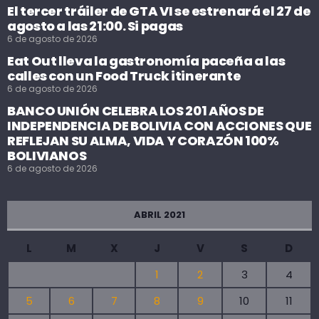
El tercer tráiler de GTA VI se estrenará el 27 de
agosto a las 21:00. Si pagas
6 de agosto de 2026
Eat Out lleva la gastronomía paceña a las
calles con un Food Truck itinerante
6 de agosto de 2026
BANCO UNIÓN CELEBRA LOS 201 AÑOS DE
INDEPENDENCIA DE BOLIVIA CON ACCIONES QUE
REFLEJAN SU ALMA, VIDA Y CORAZÓN 100%
BOLIVIANOS
6 de agosto de 2026
ABRIL 2021
L
M
X
J
V
S
D
1
2
3
4
5
6
7
8
9
10
11