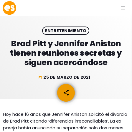
menu
close
ENTRETENIMIENTO
play_arrow
EMISIÓN LA PAZ
Brad Pitt y Jennifer Aniston
tienen reuniones secretas y
play_arrow
EMISIÓN COCHABAMBA
siguen acercándose
25 DE MARZO DE 2021
today
ESLATINO NEWS
keyboard_arrow_down
share
email
ESLATINO NEWS
LOS + TOP
ACTUALIDAD
Hoy hace 16 años que Jennifer Aniston solicitó el divorcio
PROGRAMACIÓN
de Brad Pitt citando ‘diferencias irreconciliables’. La ex
ESPECTÁCULOS
pareja había anunciado su separación solo dos meses
INICIO