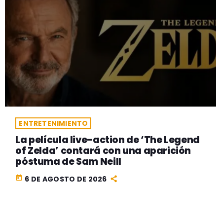
ENTRETENIMIENTO
La película live-action de ‘The Legend
of Zelda’ contará con una aparición
póstuma de Sam Neill
today
6 DE AGOSTO DE 2026