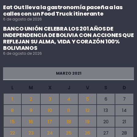
Eat Out lleva la gastronomía paceña a las
calles con un Food Truck itinerante
6 de agosto de 2026
BANCO UNIÓN CELEBRA LOS 201 AÑOS DE
INDEPENDENCIA DE BOLIVIA CON ACCIONES QUE
REFLEJAN SU ALMA, VIDA Y CORAZÓN 100%
BOLIVIANOS
6 de agosto de 2026
MARZO 2021
L
M
X
J
V
S
D
1
2
3
4
5
6
7
8
9
10
11
12
13
14
15
16
17
18
19
20
21
22
23
24
25
26
27
28