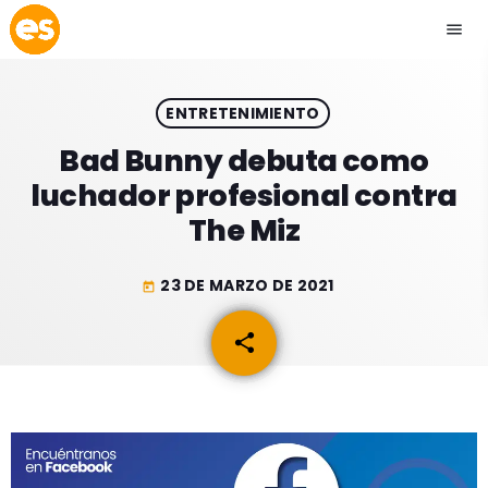
menu
close
ENTRETENIMIENTO
play_arrow
EMISIÓN LA PAZ
Bad Bunny debuta como
luchador profesional contra
play_arrow
EMISIÓN COCHABAMBA
The Miz
23 DE MARZO DE 2021
today
ESLATINO NEWS
keyboard_arrow_down
share
email
ESLATINO NEWS
LOS + TOP
ACTUALIDAD
PROGRAMACIÓN
ESPECTÁCULOS
INICIO