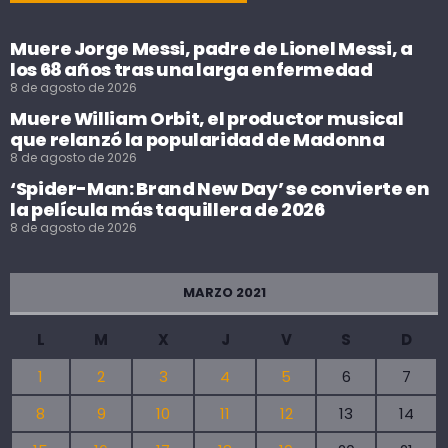
Muere Jorge Messi, padre de Lionel Messi, a
los 68 años tras una larga enfermedad
8 de agosto de 2026
Muere William Orbit, el productor musical
que relanzó la popularidad de Madonna
8 de agosto de 2026
‘Spider-Man: Brand New Day’ se convierte en
la película más taquillera de 2026
8 de agosto de 2026
MARZO 2021
L
M
X
J
V
S
D
1
2
3
4
5
6
7
8
9
10
11
12
13
14