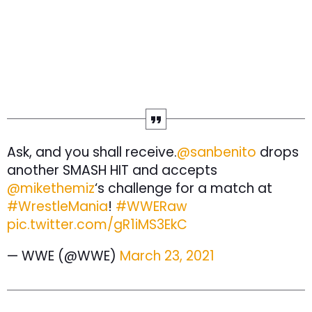
Ask, and you shall receive.
@sanbenito
drops
another SMASH HIT and accepts
@mikethemiz
‘s challenge for a match at
#WrestleMania
!
#WWERaw
pic.twitter.com/gR1iMS3EkC
— WWE (@WWE)
March 23, 2021