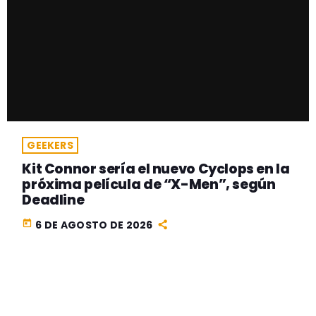
GEEKERS
Kit Connor sería el nuevo Cyclops en la
próxima película de “X-Men”, según
Deadline
today
6 DE AGOSTO DE 2026