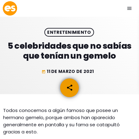
menu
close
ENTRETENIMIENTO
play_arrow
EMISIÓN LA PAZ
5 celebridades que no sabías
que tenían un gemelo
play_arrow
EMISIÓN COCHABAMBA
11 DE MARZO DE 2021
today
share
email
ESLATINO NEWS
keyboard_arrow_down
ESLATINO NEWS
LOS + TOP
Todos conocemos a algún famoso que posee un
hermano gemelo, porque ambos han aparecido
ACTUALIDAD
PROGRAMACIÓN
generalmente en pantalla y su fama se catapultó
ESPECTÁCULOS
gracias a esto.
INICIO