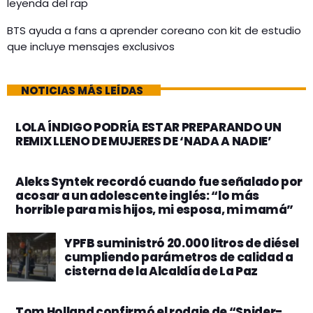
leyenda del rap
BTS ayuda a fans a aprender coreano con kit de estudio
que incluye mensajes exclusivos
NOTICIAS MÁS LEÍDAS
LOLA ÍNDIGO PODRÍA ESTAR PREPARANDO UN
REMIX LLENO DE MUJERES DE ‘NADA A NADIE’
Aleks Syntek recordó cuando fue señalado por
acosar a un adolescente inglés: “lo más
horrible para mis hijos, mi esposa, mi mamá”
YPFB suministró 20.000 litros de diésel
cumpliendo parámetros de calidad a
cisterna de la Alcaldía de La Paz
Tom Holland confirmó el rodaje de “Spider-