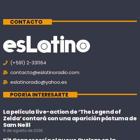
CONTACTO
(+591) 2-331164
contacto@eslatinoradio.com
eslatinoradio@yahoo.es
PODRÍA INTERESARTE
La película live-action de ‘The Legend of
Zelda’ contará con una aparición póstuma de
Sam Neill
6 de agosto de 2026