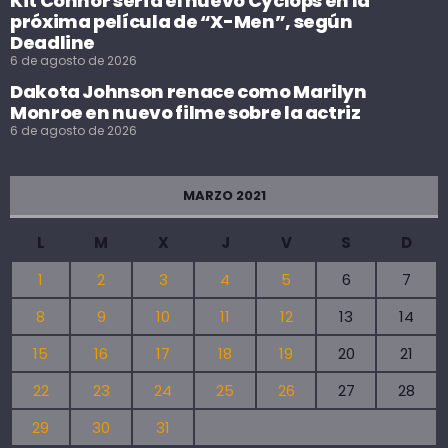
Kit Connor sería el nuevo Cyclops en la
próxima película de “X-Men”, según
Deadline
6 de agosto de 2026
Dakota Johnson renace como Marilyn
Monroe en nuevo filme sobre la actriz
6 de agosto de 2026
MARZO 2021
L
M
X
J
V
S
D
1
2
3
4
5
6
7
8
9
10
11
12
13
14
15
16
17
18
19
20
21
22
23
24
25
26
27
28
29
30
31