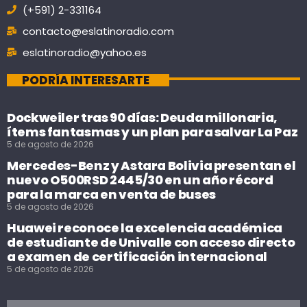
(+591) 2-331164
contacto@eslatinoradio.com
eslatinoradio@yahoo.es
PODRÍA INTERESARTE
Dockweiler tras 90 días: Deuda millonaria,
ítems fantasmas y un plan para salvar La Paz
5 de agosto de 2026
Mercedes-Benz y Astara Bolivia presentan el
nuevo O500RSD 2445/30 en un año récord
para la marca en venta de buses
5 de agosto de 2026
Huawei reconoce la excelencia académica
de estudiante de Univalle con acceso directo
a examen de certificación internacional
5 de agosto de 2026