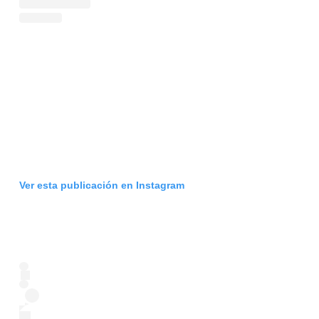
GEEKERS
MÚSICA
RADIO SPLENDID
ENTRETENIMIENTO
CONTACTO
Ver esta publicación en Instagram