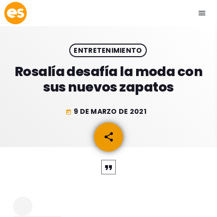
menu
close
ENTRETENIMIENTO
play_arrow
EMISIÓN LA PAZ
Rosalía desafía la moda con
sus nuevos zapatos
play_arrow
EMISIÓN COCHABAMBA
9 DE MARZO DE 2021
today
share
email
ESLATINO NEWS
keyboard_arrow_down
ESLATINO NEWS
LOS + TOP
ACTUALIDAD
PROGRAMACIÓN
ESPECTÁCULOS
INICIO