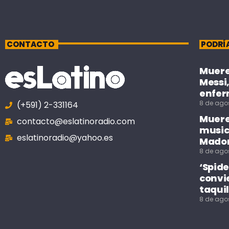
CONTACTO
PODRÍ
Muere 
Messi,
enfe
8 de ago
(+591) 2-331164
Muere 
contacto@eslatinoradio.com
music
eslatinoradio@yahoo.es
Mado
8 de ago
‘Spid
convie
taquil
8 de ago