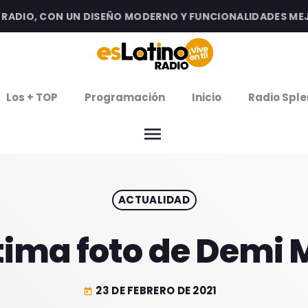
DIO, CON UN DISEÑO MODERNO Y FUNCIONALIDADES MEJOR
clos
Los + TOP
Programación
Inicio
Radio Sple
arrow
EMISIÓN LA PAZ
menu
arrow
EMISIÓN COCHABAMBA
ACTUALIDAD
IERNES DE ESTRENOS
ROGRAMACIÓN
ltima foto de Demi 
23 DE FEBRERO DE 2021
today