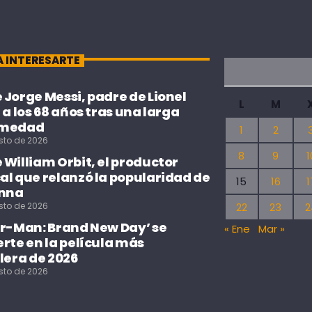
A INTERESARTE
Jorge Messi, padre de Lionel
L
M
 a los 68 años tras una larga
rmedad
1
2
sto de 2026
8
9
1
William Orbit, el productor
al que relanzó la popularidad de
15
16
1
nna
sto de 2026
22
23
2
er-Man: Brand New Day’ se
« Ene
Mar »
rte en la película más
lera de 2026
sto de 2026