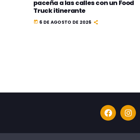
paceña a las calles con un Food
Truck itinerante
6 DE AGOSTO DE 2026
today