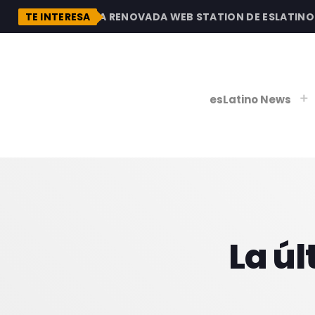
N
DESCUBRE LA RENOVADA WEB STATION DE ESLATINO RA
TE INTERESA
esLatino News
play_
play_
V
P
La ú