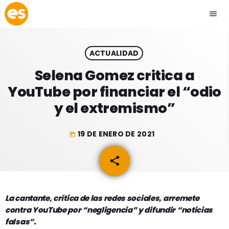
menu
close
ACTUALIDAD
play_arrow
EMISIÓN LA PAZ
Selena Gomez critica a
YouTube por financiar el “odio
play_arrow
EMISIÓN COCHABAMBA
y el extremismo”
19 DE ENERO DE 2021
today
ESLATINO NEWS
keyboard_arrow_down
share
email
ESLATINO NEWS
LOS + TOP
ACTUALIDAD
La cantante, crítica de las redes sociales, arremete
PROGRAMACIÓN
contra YouTube por “negligencia” y difundir “noticias
ESPECTÁCULOS
falsas”.
INICIO