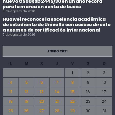
nuevo O500RSD 2445/30 en un año récord
para la marca en venta de buses
5 de agosto de 2026
Huawei reconoce la excelencia académica
de estudiante de Univalle con acceso directo
a examen de certificación internacional
5 de agosto de 2026
ENERO 2021
L
M
X
J
V
S
D
1
2
3
4
5
6
7
8
9
10
11
12
13
14
15
16
17
18
19
20
21
22
23
24
25
26
27
28
29
30
31