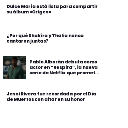
Dulce María está lista para compartir
su álbum «Origen»
¿Por qué Shakira y Thalía nunca
cantaron juntas?
Pablo Alborán debuta como
actor en “Respira”, la nueva
serie de Netflix que promete
ser un éxito
Jenni Rivera fue recordada por el Día
de Muertos con altar en su honor