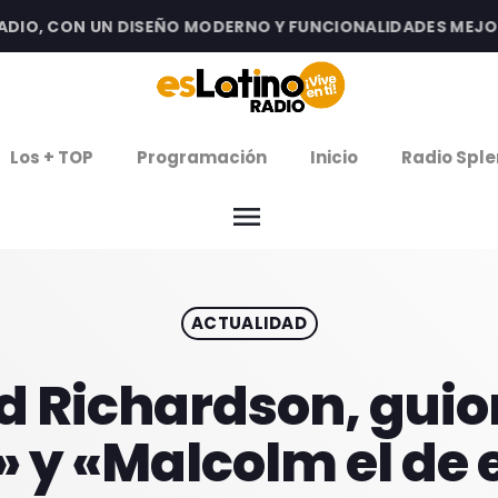
O, CON UN DISEÑO MODERNO Y FUNCIONALIDADES MEJORADA
clos
Los + TOP
Programación
Inicio
Radio Sple
arrow
EMISIÓN LA PAZ
menu
arrow
EMISIÓN COCHABAMBA
ACTUALIDAD
IERNES DE ESTRENOS
ROGRAMACIÓN
d Richardson, guio
 y «Malcolm el de