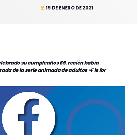
19 DE ENERO DE 2021
today
elebrado su cumpleaños 65, recién había
ada de la serie animada de adultos «F is for