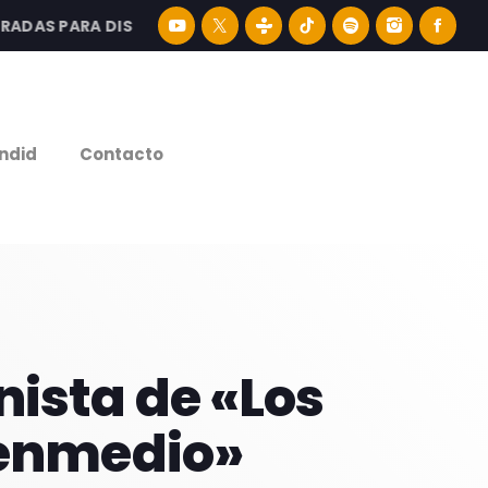
S PARA DISFRUTAR LA MEJOR MÚSICA LATINA Y CONTENID
e
ndid
Contacto
nista de «Los
 enmedio»