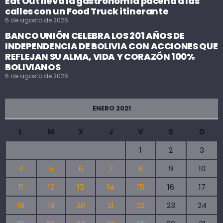
Eat Out lleva la gastronomía paceña a las
calles con un Food Truck itinerante
6 de agosto de 2026
BANCO UNIÓN CELEBRA LOS 201 AÑOS DE
INDEPENDENCIA DE BOLIVIA CON ACCIONES QUE
REFLEJAN SU ALMA, VIDA Y CORAZÓN 100%
BOLIVIANOS
6 de agosto de 2026
ENERO 2021
L
M
X
J
V
S
D
1
2
3
4
5
6
7
8
9
10
11
12
13
14
15
16
17
18
19
20
21
22
23
24