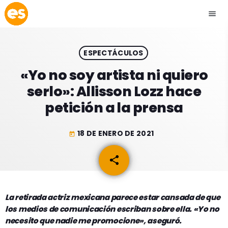
menu
close
ESPECTÁCULOS
play_arrow
EMISIÓN LA PAZ
«Yo no soy artista ni quiero
serlo»: Allisson Lozz hace
play_arrow
EMISIÓN COCHABAMBA
petición a la prensa
18 DE ENERO DE 2021
today
ESLATINO NEWS
keyboard_arrow_down
share
email
ESLATINO NEWS
LOS + TOP
ACTUALIDAD
La retirada actriz mexicana parece estar cansada de que
PROGRAMACIÓN
los medios de comunicación escriban sobre ella. «Yo no
ESPECTÁCULOS
necesito que nadie me promocione», aseguró.
INICIO