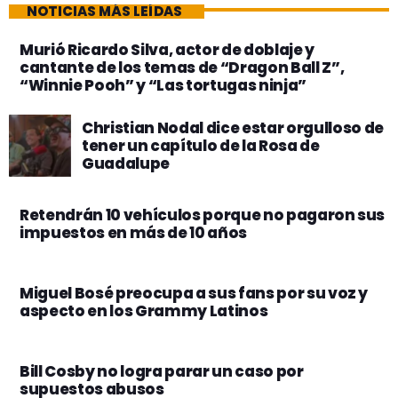
NOTICIAS MÁS LEÍDAS
Murió Ricardo Silva, actor de doblaje y
cantante de los temas de “Dragon Ball Z”,
“Winnie Pooh” y “Las tortugas ninja”
Christian Nodal dice estar orgulloso de
tener un capítulo de la Rosa de
Guadalupe
Retendrán 10 vehículos porque no pagaron sus
impuestos en más de 10 años
Miguel Bosé preocupa a sus fans por su voz y
aspecto en los Grammy Latinos
Bill Cosby no logra parar un caso por
supuestos abusos