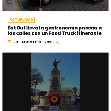
ACTUALIDAD
Eat Out lleva la gastronomía paceña a
las calles con un Food Truck itinerante
today
6 DE AGOSTO DE 2026