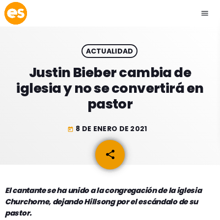
menu
close
ACTUALIDAD
play_arrow
EMISIÓN LA PAZ
Justin Bieber cambia de
iglesia y no se convertirá en
play_arrow
EMISIÓN COCHABAMBA
pastor
8 DE ENERO DE 2021
today
ESLATINO NEWS
keyboard_arrow_down
share
email
ESLATINO NEWS
LOS + TOP
ACTUALIDAD
El cantante se ha unido a la congregación de la iglesia
PROGRAMACIÓN
Churchome, dejando Hillsong por el escándalo de su
ESPECTÁCULOS
pastor.
INICIO