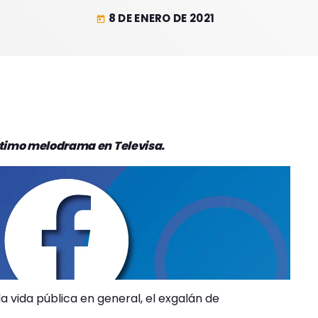
8 DE ENERO DE 2021
today
último melodrama en Televisa.
la vida pública en general, el exgalán de