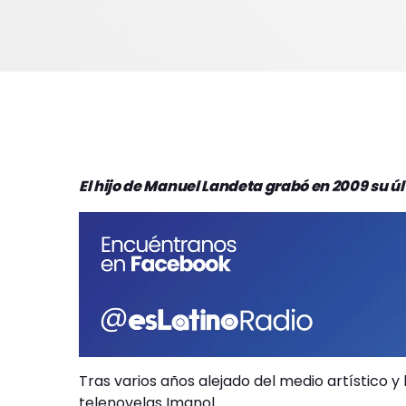
El hijo de Manuel Landeta grabó en 2009 su 
Tras varios años alejado del medio artístico y 
telenovelas Imanol