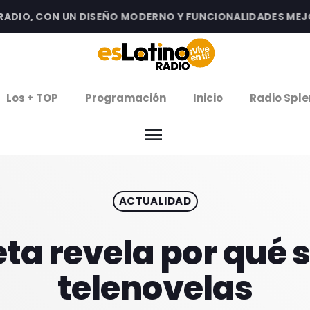
IO, CON UN DISEÑO MODERNO Y FUNCIONALIDADES MEJORAD
clos
Los + TOP
Programación
Inicio
Radio Sple
arrow
EMISIÓN LA PAZ
menu
arrow
EMISIÓN COCHABAMBA
ACTUALIDAD
IERNES DE ESTRENOS
ROGRAMACIÓN
a revela por qué se
telenovelas