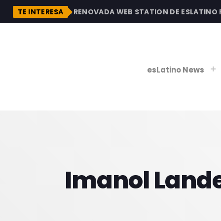
DESCUBRE LA RENOVADA WEB STATION DE ESLATINO RAD
TE INTERESA
esLatino News
play_
play_
V
P
Imanol Landet