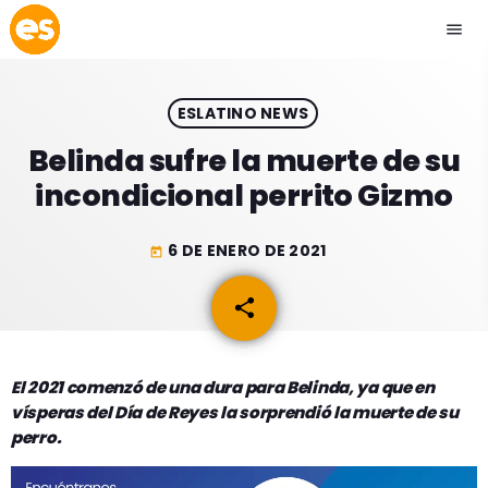
menu
close
ESLATINO NEWS
play_arrow
EMISIÓN LA PAZ
Belinda sufre la muerte de su
incondicional perrito Gizmo
play_arrow
EMISIÓN COCHABAMBA
6 DE ENERO DE 2021
today
share
email
ESLATINO NEWS
keyboard_arrow_down
ESLATINO NEWS
LOS + TOP
El 2021 comenzó de una dura para Belinda, ya que en
vísperas del Día de Reyes la sorprendió la muerte de su
ACTUALIDAD
PROGRAMACIÓN
perro.
ESPECTÁCULOS
INICIO