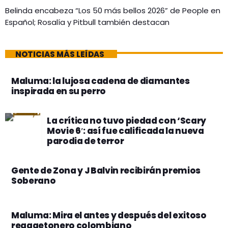
Belinda encabeza “Los 50 más bellos 2026” de People en
Español; Rosalía y Pitbull también destacan
NOTICIAS MÁS LEÍDAS
Maluma: la lujosa cadena de diamantes
inspirada en su perro
La crítica no tuvo piedad con ‘Scary
Movie 6′: así fue calificada la nueva
parodia de terror
Gente de Zona y J Balvin recibirán premios
Soberano
Maluma: Mira el antes y después del exitoso
reggaetonero colombiano