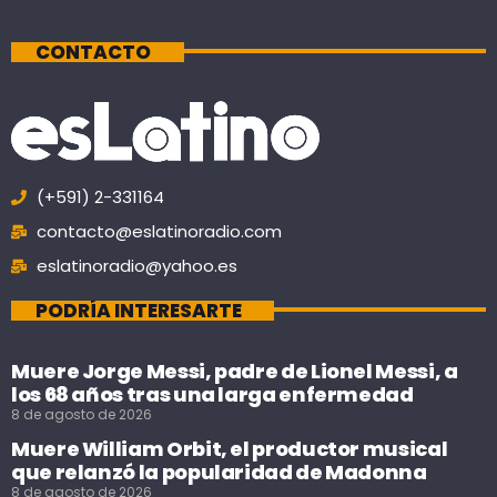
CONTACTO
(+591) 2-331164
contacto@eslatinoradio.com
eslatinoradio@yahoo.es
PODRÍA INTERESARTE
Muere Jorge Messi, padre de Lionel Messi, a
los 68 años tras una larga enfermedad
8 de agosto de 2026
Muere William Orbit, el productor musical
que relanzó la popularidad de Madonna
8 de agosto de 2026