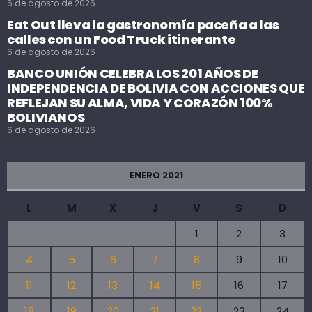
6 de agosto de 2026
Eat Out lleva la gastronomía paceña a las
calles con un Food Truck itinerante
6 de agosto de 2026
BANCO UNIÓN CELEBRA LOS 201 AÑOS DE
INDEPENDENCIA DE BOLIVIA CON ACCIONES QUE
REFLEJAN SU ALMA, VIDA Y CORAZÓN 100%
BOLIVIANOS
6 de agosto de 2026
ENERO 2021
L
M
X
J
V
S
D
1
2
3
4
5
6
7
8
9
10
11
12
13
14
15
16
17
18
19
20
21
22
23
24