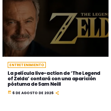
ENTRETENIMIENTO
La película live-action de ‘The Legend
of Zelda’ contará con una aparición
póstuma de Sam Neill
today
6 DE AGOSTO DE 2026