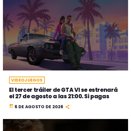
VIDEOJUEGOS
El tercer tráiler de GTA VI se estrenará
el 27 de agosto a las 21:00. Si pagas
today
6 DE AGOSTO DE 2026