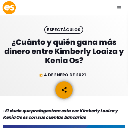
menu
close
ESPECTÁCULOS
play_arrow
EMISIÓN LA PAZ
¿Cuánto y quién gana más
dinero entre Kimberly Loaiza y
play_arrow
EMISIÓN COCHABAMBA
Kenia Os?
4 DE ENERO DE 2021
today
ESLATINO NEWS
keyboard_arrow_down
share
email
ESLATINO NEWS
LOS + TOP
ACTUALIDAD
· El duelo que protagonizan esta vez Kimberly Loaiza y
PROGRAMACIÓN
Kenia Os es con sus cuentas bancarias
ESPECTÁCULOS
INICIO