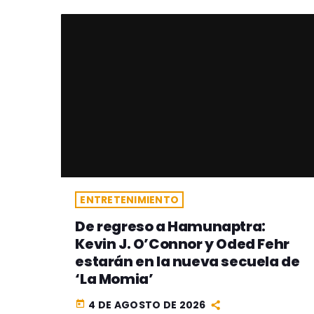
ENTRETENIMIENTO
De regreso a Hamunaptra:
Kevin J. O’Connor y Oded Fehr
estarán en la nueva secuela de
‘La Momia’
4 DE AGOSTO DE 2026
today