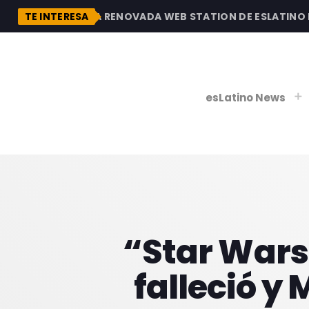
DESCUBRE LA RENOVADA WEB STATION DE ESLATINO RAD
TE INTERESA
esLatino News
play_
play_
V
P
“Star Wars
falleció y