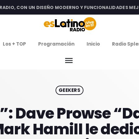
IO, CON UN DISEÑO MODERNO Y FUNCIONALIDADES MEJORA
clos
Los + TOP
Programación
Inicio
Radio Sple
arrow
EMISIÓN LA PAZ
menu
arrow
EMISIÓN COCHABAMBA
GEEKERS
IERNES DE ESTRENOS
ROGRAMACIÓN
”: Dave Prowse “D
 Mark Hamill le ded