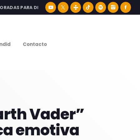
DAS PARA DISFRUTAR LA MEJOR MÚSICA LATINA Y CONTENI
e
ndid
Contacto
arth Vader”
ica emotiva