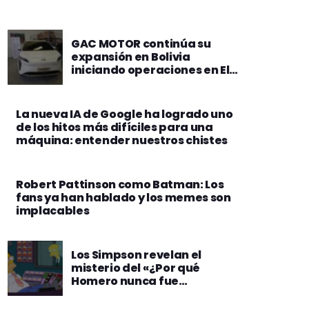
GAC MOTOR continúa su
expansión en Bolivia
iniciando operaciones en El
Alto con un showroom de
más de 1.300 m²
La nueva IA de Google ha logrado uno
de los hitos más difíciles para una
máquina: entender nuestros chistes
Robert Pattinson como Batman: Los
fans ya han hablado y los memes son
implacables
Los Simpson revelan el
misterio del «¿Por qué
Homero nunca fue
despedido?»