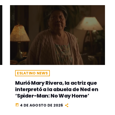
ESLATINO NEWS
Murió Mary Rivera, la actriz que
interpretó a la abuela de Ned en
‘Spider-Man: No Way Home’
4 DE AGOSTO DE 2026
today