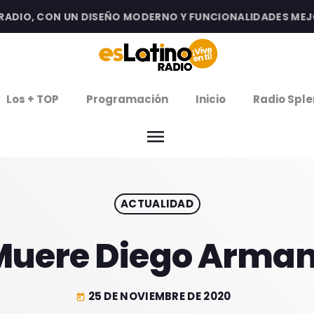
IO, CON UN DISEÑO MODERNO Y FUNCIONALIDADES MEJORA
clos
Los + TOP
Programación
Inicio
Radio Sple
arrow
EMISIÓN LA PAZ
menu
arrow
EMISIÓN COCHABAMBA
ACTUALIDAD
IERNES DE ESTRENOS
ROGRAMACIÓN
Muere Diego Arma
25 DE NOVIEMBRE DE 2020
today