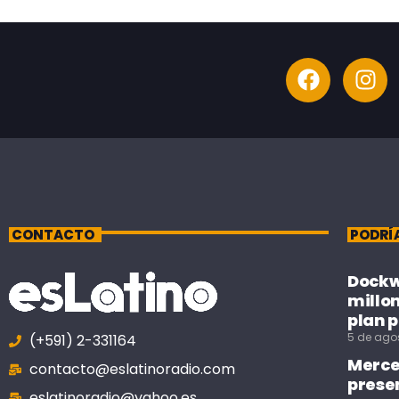
CONTACTO
PODRÍ
Dockwe
millo
plan p
5 de ago
(+591) 2-331164
Merce
contacto@eslatinoradio.com
prese
eslatinoradio@yahoo.es