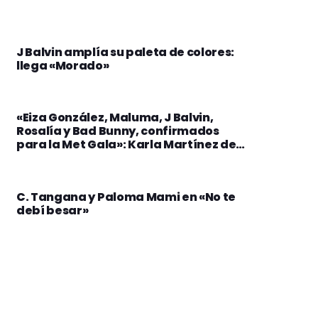
J Balvin amplía su paleta de colores:
llega «Morado»
«Eiza González, Maluma, J Balvin,
Rosalía y Bad Bunny, confirmados
para la Met Gala»: Karla Martínez de
Salas, directora editorial de Vogue
México y Latinoamérica
C. Tangana y Paloma Mami en «No te
debí besar»