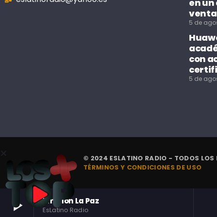
en un
venta
5 de ago
Huawe
acadé
con a
certif
5 de ago
© 2024 ESLATINO RADIO - TODOS LOS
TÉRMINOS Y CONDICIONES DE USO
play_arrow
Emisión La Paz
EsLatino Radio