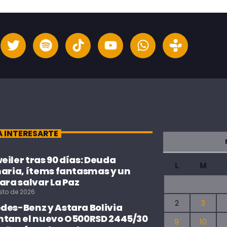
A INTERESARTE
iler tras 90 días: Deuda
L
M
naria, ítems fantasmas y un
ara salvar La Paz
sto de 2026
2
3
des-Benz y Astara Bolivia
ntan el nuevo O500RSD 2445/30
9
10