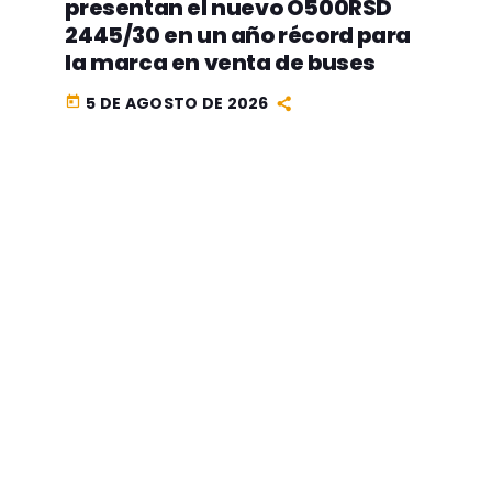
presentan el nuevo O500RSD
2445/30 en un año récord para
la marca en venta de buses
5 DE AGOSTO DE 2026
today