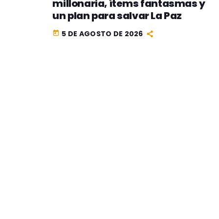
millonaria, ítems fantasmas y
un plan para salvar La Paz
5 DE AGOSTO DE 2026
today