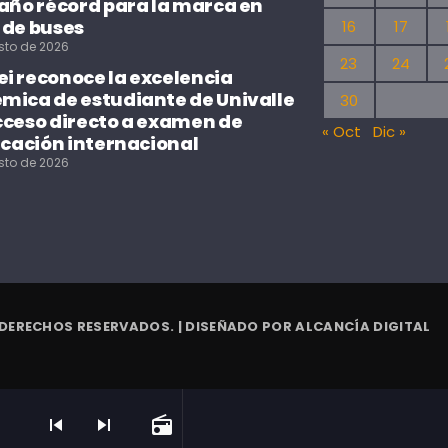
 año récord para la marca en
 de buses
16
17
sto de 2026
23
24
i reconoce la excelencia
mica de estudiante de Univalle
30
cceso directo a examen de
« Oct
Dic »
icación internacional
sto de 2026
 DERECHOS RESERVADOS. | DISEÑADO POR
ALCANCÍA DIGITAL
skip_previous
skip_next
radio