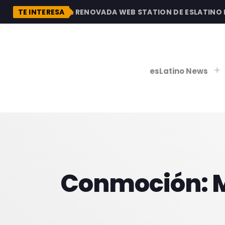
DESCUBRE LA RENOVADA WEB STATION DE ESLATINO RAD
TE INTERESA
esLatino News
play_
play_
V
P
Conmoción: 