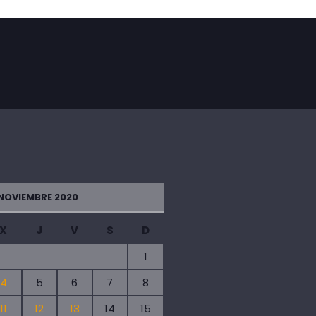
NOVIEMBRE 2020
X
J
V
S
D
1
4
5
6
7
8
11
12
13
14
15