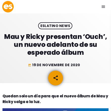
menu
close
ESLATINO NEWS
play_arrow
EMISIÓN LA PAZ
Mau y Ricky presentan ‘Ouch’,
un nuevo adelanto de su
play_arrow
EMISIÓN COCHABAMBA
esperado álbum
19 DE NOVIEMBRE DE 2020
today
ESLATINO NEWS
keyboard_arrow_down
share
email
ESLATINO NEWS
LOS + TOP
ACTUALIDAD
Quedan solo un día para que el nuevo álbum de Mau y
PROGRAMACIÓN
Ricky salga a la luz.
ESPECTÁCULOS
INICIO