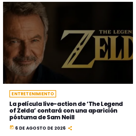
ENTRETENIMIENTO
La película live-action de ‘The Legend
of Zelda’ contará con una aparición
póstuma de Sam Neill
today
6 DE AGOSTO DE 2026