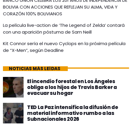
BANCO UNIÓN CELEBRA LOS 201 AÑOS DE INDEPENDENCIA DE
BOLIVIA CON ACCIONES QUE REFLEJAN SU ALMA, VIDA Y
CORAZÓN 100% BOLIVIANOS
La película live-action de ‘The Legend of Zelda’ contará
con una aparición póstuma de Sam Neill
Kit Connor sería el nuevo Cyclops en la próxima película
de “X-Men”, según Deadline
NOTICIAS MÁS LEÍDAS
El incendio forestal en Los Ángeles
obliga a los hijos de Travis Barker a
evacuar su hogar
TED La Paz intensifica la difusión de
material informativo rumbo a las
Subnacionales 2026