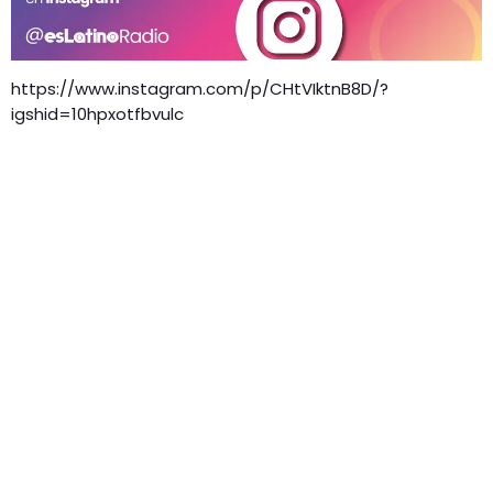
https://www.instagram.com/p/CHtVIktnB8D/?
igshid=10hpxotfbvulc