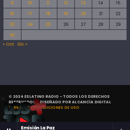
9
10
11
12
13
14
15
16
17
18
19
20
21
22
23
24
25
26
27
28
29
30
« Oct
Dic »
© 2024 ESLATINO RADIO - TODOS LOS DERECHOS
RESERVADOS. | DISEÑADO POR
ALCANCÍA DIGITAL
TÉRMINOS Y CONDICIONES DE USO
Emisión La Paz