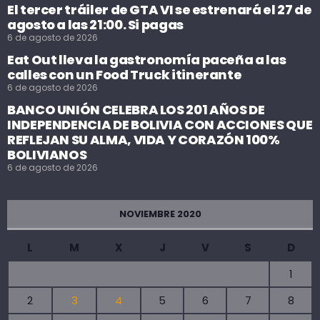
El tercer tráiler de GTA VI se estrenará el 27 de
agosto a las 21:00. Si pagas
6 de agosto de 2026
Eat Out lleva la gastronomía paceña a las
calles con un Food Truck itinerante
6 de agosto de 2026
BANCO UNIÓN CELEBRA LOS 201 AÑOS DE
INDEPENDENCIA DE BOLIVIA CON ACCIONES QUE
REFLEJAN SU ALMA, VIDA Y CORAZÓN 100%
BOLIVIANOS
6 de agosto de 2026
NOVIEMBRE 2020
L
M
X
J
V
S
D
1
2
3
4
5
6
7
8