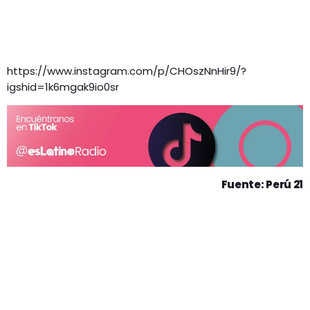
https://www.instagram.com/p/CHOszNnHir9/?
igshid=1k6mgak9io0sr
Fuente: Perú 21