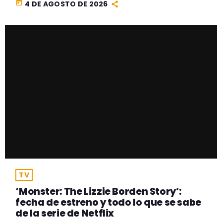
today
4 DE AGOSTO DE 2026
TV
‘Monster: The Lizzie Borden Story’:
fecha de estreno y todo lo que se sabe
de la serie de Netflix