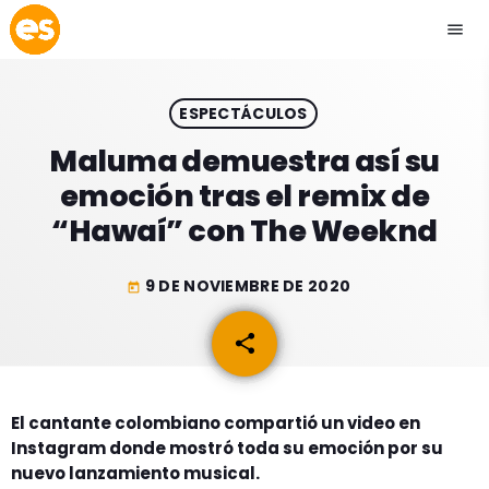
menu
close
ESPECTÁCULOS
play_arrow
EMISIÓN LA PAZ
Maluma demuestra así su
emoción tras el remix de
play_arrow
EMISIÓN COCHABAMBA
“Hawaí” con The Weeknd
9 DE NOVIEMBRE DE 2020
today
ESLATINO NEWS
keyboard_arrow_down
share
email
ESLATINO NEWS
LOS + TOP
ACTUALIDAD
El cantante colombiano compartió un video en
PROGRAMACIÓN
Instagram donde mostró toda su emoción por su
ESPECTÁCULOS
nuevo lanzamiento musical.
INICIO