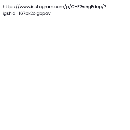
https://www.instagram.com/p/CHEGs5gFdop/?
igshid=167bk2blgbpav