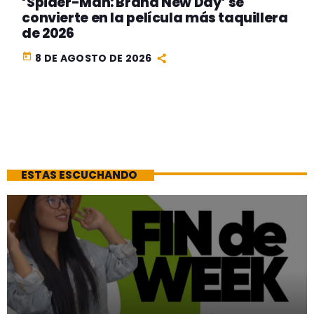
‘Spider-Man: Brand New Day’ se
convierte en la película más taquillera
de 2026
today
8 DE AGOSTO DE 2026
ESTAS ESCUCHANDO