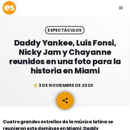
menu
close
ESPECTÁCULOS
play_arrow
EMISIÓN LA PAZ
Daddy Yankee, Luis Fonsi,
Nicky Jam y Chayanne
play_arrow
EMISIÓN COCHABAMBA
reunidos en una foto para la
historia en Miami
3 DE NOVIEMBRE DE 2020
today
ESLATINO NEWS
keyboard_arrow_down
share
email
ESLATINO NEWS
LOS + TOP
ACTUALIDAD
PROGRAMACIÓN
ESPECTÁCULOS
Cuatro grandes estrellas de la música latina se
reunieron este domingo en Miami:
Daddy
INICIO