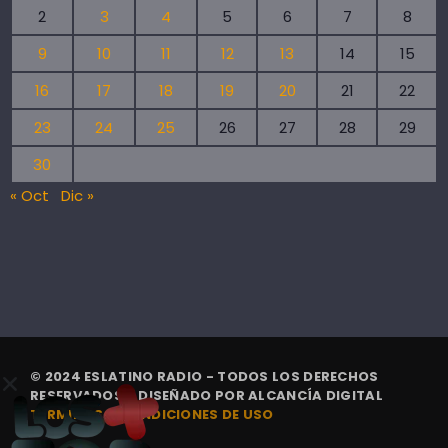
2
3
4
5
6
7
8
9
10
11
12
13
14
15
16
17
18
19
20
21
22
23
24
25
26
27
28
29
30
« Oct
Dic »
© 2024 ESLATINO RADIO - TODOS LOS DERECHOS
RESERVADOS. | DISEÑADO POR
ALCANCÍA DIGITAL
TÉRMINOS Y CONDICIONES DE USO