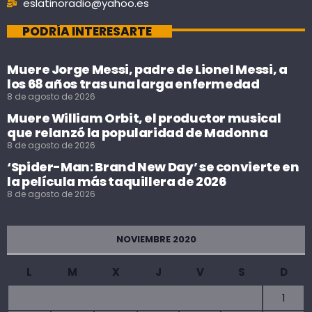
eslatinoradio@yahoo.es
PODRÍA INTERESARTE
Muere Jorge Messi, padre de Lionel Messi, a
los 68 años tras una larga enfermedad
8 de agosto de 2026
Muere William Orbit, el productor musical
que relanzó la popularidad de Madonna
8 de agosto de 2026
‘Spider-Man: Brand New Day’ se convierte en
la película más taquillera de 2026
8 de agosto de 2026
NOVIEMBRE 2020
L
M
X
J
V
S
D
1