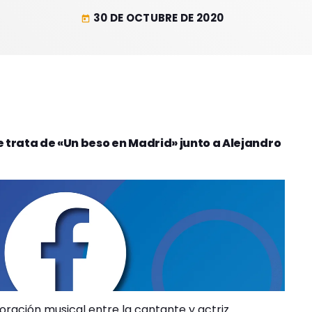
30 DE OCTUBRE DE 2020
today
e trata de «Un beso en Madrid» junto a Alejandro
ración musical entre la cantante y actriz