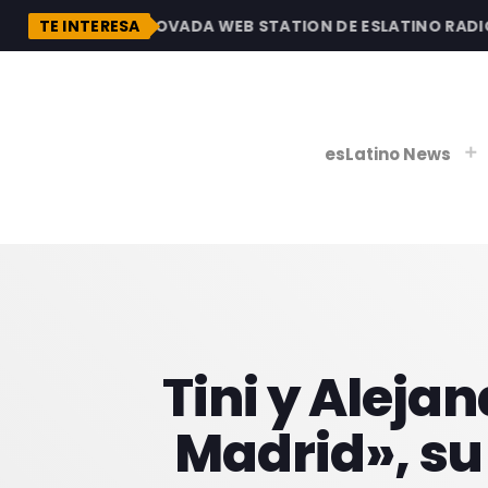
SCUBRE LA RENOVADA WEB STATION DE ESLATINO RADIO, 
TE INTERESA
esLatino News
play_
play_
V
P
Tini y Aleja
Madrid», su