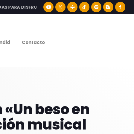
ARA DISFRUTAR LA MEJOR MÚSICA LATINA Y CONTENIDO E
e
ndid
Contacto
n «Un beso en
ción musical