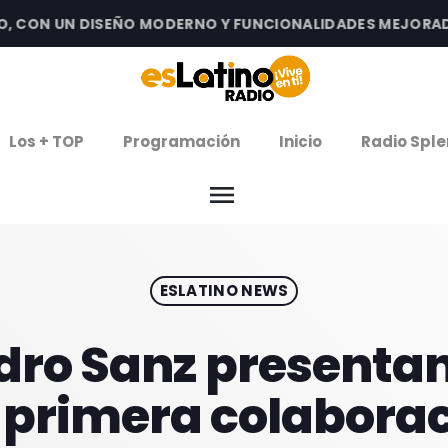
CON UN DISEÑO MODERNO Y FUNCIONALIDADES MEJORADAS P
clos
Los + TOP
Programación
Inicio
Radio Sple
arrow
EMISIÓN LA PAZ
menu
arrow
EMISIÓN COCHABAMBA
ESLATINO NEWS
IERNES DE ESTRENOS
ROGRAMACIÓN
ndro Sanz presenta
 primera colabora