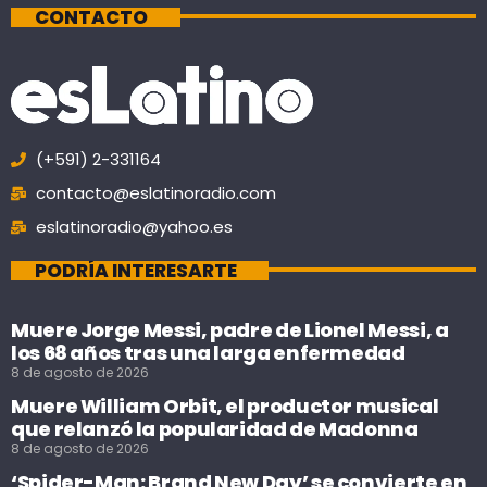
CONTACTO
(+591) 2-331164
contacto@eslatinoradio.com
eslatinoradio@yahoo.es
PODRÍA INTERESARTE
Muere Jorge Messi, padre de Lionel Messi, a
los 68 años tras una larga enfermedad
8 de agosto de 2026
Muere William Orbit, el productor musical
que relanzó la popularidad de Madonna
8 de agosto de 2026
‘Spider-Man: Brand New Day’ se convierte en