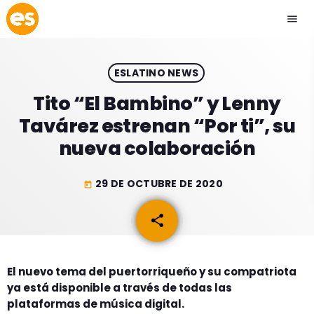
menu
close
ESLATINO NEWS
play_arrow
EMISIÓN LA PAZ
Tito “El Bambino” y Lenny
Tavárez estrenan “Por ti”, su
play_arrow
EMISIÓN COCHABAMBA
nueva colaboración
29 DE OCTUBRE DE 2020
today
ESLATINO NEWS
keyboard_arrow_down
share
email
ESLATINO NEWS
LOS + TOP
ACTUALIDAD
El nuevo tema del puertorriqueño y su compatriota
PROGRAMACIÓN
ya está disponible a través de todas las
ESPECTÁCULOS
plataformas de música digital.
INICIO