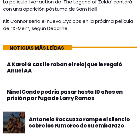
La película live-action de ‘The Legend of Zelda’ contará
con una aparición póstuma de Sam Neill
Kit Connor sería el nuevo Cyclops en la próxima película
de “X-Men”, según Deadline
NOTICIAS MÁS LEÍDAS
A Karol G casi le roban el reloj que le regaló
Anuel AA
Ninel Conde podría pasar hasta 10 años en
prisión por fuga de Larry Ramos
Antonela Roccuzzo rompe el silencio
sobre los rumores de su embarazo