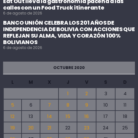
Eat Out lleva la gastronomía paceña a las
calles con un Food Truck itinerante
6 de agosto de 2026
BANCO UNIÓN CELEBRA LOS 201 AÑOS DE
INDEPENDENCIA DE BOLIVIA CON ACCIONES QUE
REFLEJAN SU ALMA, VIDA Y CORAZÓN 100%
BOLIVIANOS
6 de agosto de 2026
OCTUBRE 2020
L
M
X
J
V
S
D
1
2
3
4
5
6
7
8
9
10
11
12
13
14
15
16
17
18
19
20
21
22
23
24
25