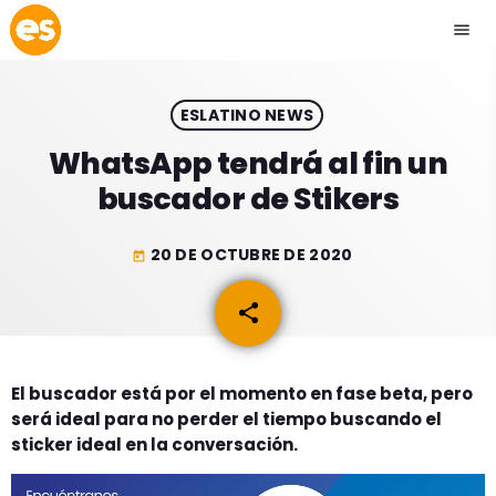
menu
close
ESLATINO NEWS
play_arrow
EMISIÓN LA PAZ
WhatsApp tendrá al fin un
buscador de Stikers
play_arrow
EMISIÓN COCHABAMBA
20 DE OCTUBRE DE 2020
today
share
email
ESLATINO NEWS
keyboard_arrow_down
ESLATINO NEWS
LOS + TOP
El buscador está por el momento en fase beta, pero
será ideal para no perder el tiempo buscando el
ACTUALIDAD
PROGRAMACIÓN
sticker ideal en la conversación.
ESPECTÁCULOS
INICIO