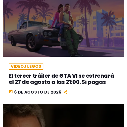
VIDEOJUEGOS
El tercer tráiler de GTA VI se estrenará
el 27 de agosto a las 21:00. Si pagas
today
6 DE AGOSTO DE 2026