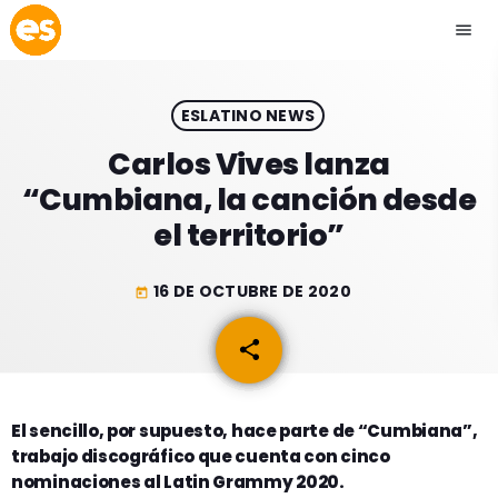
menu
close
ESLATINO NEWS
play_arrow
EMISIÓN LA PAZ
Carlos Vives lanza
“Cumbiana, la canción desde
play_arrow
EMISIÓN COCHABAMBA
el territorio”
16 DE OCTUBRE DE 2020
today
ESLATINO NEWS
keyboard_arrow_down
share
email
ESLATINO NEWS
LOS + TOP
ACTUALIDAD
El sencillo, por supuesto, hace parte de “Cumbiana”,
PROGRAMACIÓN
trabajo discográfico que cuenta con cinco
ESPECTÁCULOS
nominaciones al Latin Grammy 2020.
INICIO