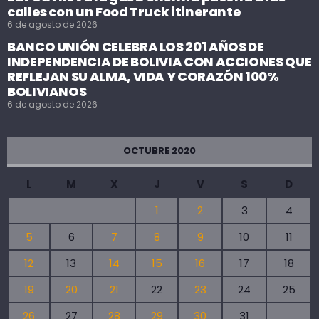
calles con un Food Truck itinerante
6 de agosto de 2026
BANCO UNIÓN CELEBRA LOS 201 AÑOS DE
INDEPENDENCIA DE BOLIVIA CON ACCIONES QUE
REFLEJAN SU ALMA, VIDA Y CORAZÓN 100%
BOLIVIANOS
6 de agosto de 2026
OCTUBRE 2020
L
M
X
J
V
S
D
1
2
3
4
5
6
7
8
9
10
11
12
13
14
15
16
17
18
19
20
21
22
23
24
25
26
27
28
29
30
31