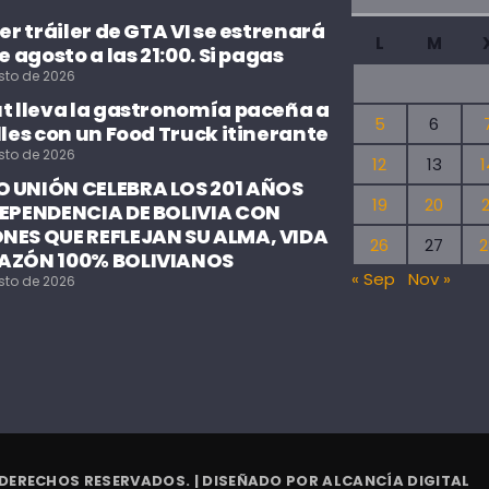
cer tráiler de GTA VI se estrenará
L
M
de agosto a las 21:00. Si pagas
sto de 2026
ut lleva la gastronomía paceña a
5
6
lles con un Food Truck itinerante
sto de 2026
12
13
1
 UNIÓN CELEBRA LOS 201 AÑOS
19
20
2
DEPENDENCIA DE BOLIVIA CON
NES QUE REFLEJAN SU ALMA, VIDA
26
27
2
AZÓN 100% BOLIVIANOS
« Sep
Nov »
sto de 2026
 DERECHOS RESERVADOS. | DISEÑADO POR
ALCANCÍA DIGITAL