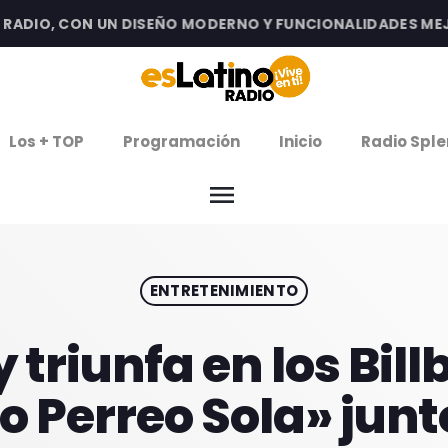
DIO, CON UN DISEÑO MODERNO Y FUNCIONALIDADES MEJOR
clos
Los + TOP
Programación
Inicio
Radio Sple
arrow
EMISIÓN LA PAZ
menu
arrow
EMISIÓN COCHABAMBA
ENTRETENIMIENTO
IERNES DE ESTRENOS
ROGRAMACIÓN
triunfa en los Bil
 Perreo Sola» junt