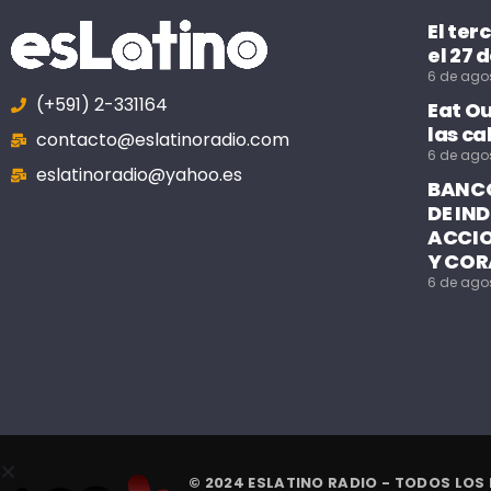
El ter
el 27 
6 de ago
(+591) 2-331164
Eat O
las ca
contacto@eslatinoradio.com
6 de ago
eslatinoradio@yahoo.es
BANCO
DE IN
ACCIO
Y COR
6 de ago
© 2024 ESLATINO RADIO - TODOS LOS