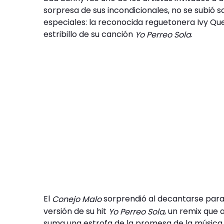
sorpresa de sus incondicionales, no se subió s
especiales: la reconocida reguetonera Ivy Que
estribillo de su canción
.
Yo Perreo Sola
El
sorprendió al decantarse para 
Conejo Malo
versión de su hit
, un remix que 
Yo Perreo Sola
suma una estrofa de la promesa de la música 