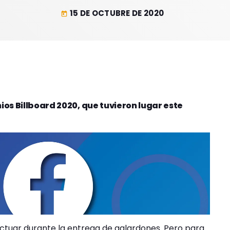
15 DE OCTUBRE DE 2020
today
mios Billboard 2020, que tuvieron lugar este
 actuar durante la entrega de galardones. Pero para