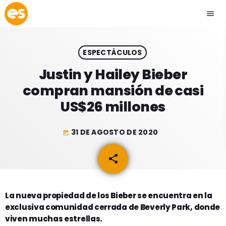
menu
close
ESPECTÁCULOS
play_arrow
EMISIÓN LA PAZ
Justin y Hailey Bieber
compran mansión de casi
play_arrow
EMISIÓN COCHABAMBA
US$26 millones
31 DE AGOSTO DE 2020
today
ESLATINO NEWS
keyboard_arrow_down
share
email
ESLATINO NEWS
LOS + TOP
ACTUALIDAD
La nueva propiedad de los Bieber se encuentra en la
PROGRAMACIÓN
exclusiva comunidad cerrada de Beverly Park, donde
ESPECTÁCULOS
viven muchas estrellas.
INICIO