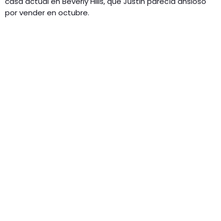
casa actual en Beverly Hills, que Justin parecía ansioso
por vender en octubre.